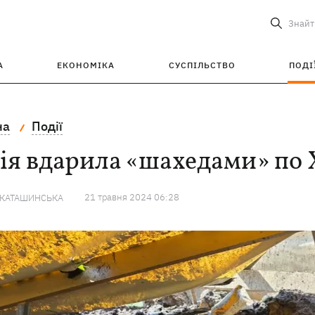
Знайт
А
ЕКОНОМІКА
СУСПІЛЬСТВО
ПОДІ
на
Події
ія вдарила «шахедами» по 
21 травня 2024 06:28
 КАТАШИНСЬКА