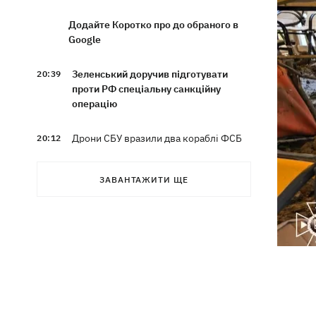
Додайте Коротко про до обраного в
Google
Зеленський доручив підготувати
20:39
проти РФ спеціальну санкційну
операцію
Дрони СБУ вразили два кораблі ФСБ
20:12
РФ "Балаклава" та "Керч"
ЗАВАНТАЖИТИ ЩЕ
Зеленський підписав укази про
19:40
звільнення ще чотирьох послів
Сердечко не витримало - внаслідок
19:19
атаки РФ у притулку на Київщині
загинули собаки
Російські дрони знищили депо
19:15