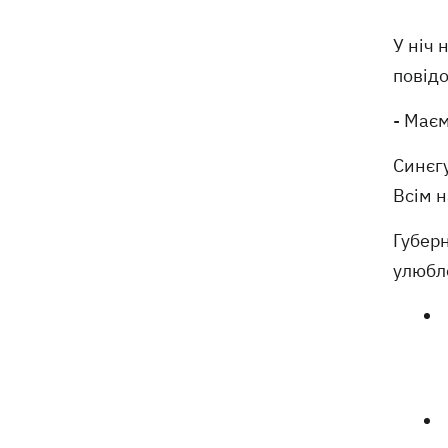
Укрпошти у Павлограді, загинули
співробітники
У ніч 
повід
Зеленський заснував нове свято -
18:43
День військ зв'язку та кібербезпеки
ЗСУ
- Маєм
Синєг
Український кандидат у судді МКС
18:13
Кішакевич не пройшов тест на знання
Всім н
мов
Губер
18:05
Кадрова реформа Драпатого:
улюбл
Валерій Маркус може стати
«генералом усіх сержантів» ЗСУ
Оленівка: «Азов», СБУ та Офіс
17:58
Генпрокурора оприлюднили нові
деталі теракту проти українських
військовополонених