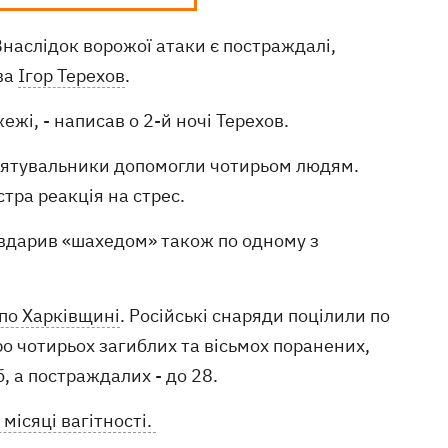
наслідок ворожої атаки є постраждалі,
ва
Ігор Терехов
.
жі, - написав о 2-й ночі Терехов.
 рятувальники допомогли чотирьом людям.
стра реакція на стрес.
 вдарив «шахедом» також по одному з
 по Харківщині
. Російські снаряди поцілили по
ро чотирьох загиблих та вісьмох поранених,
б, а постраждалих - до 28.
місяці вагітності.