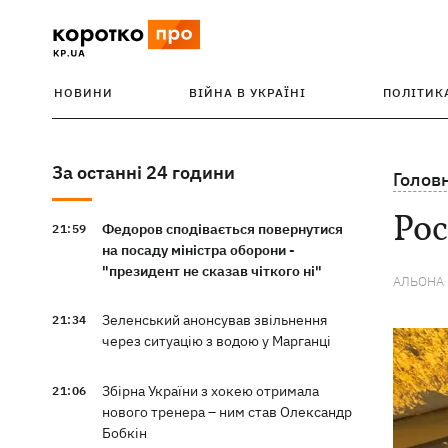
НОВИНИ
ВІЙНА В УКРАЇНІ
ПОЛІТИК
За останні 24 години
Голов
Рос
Федоров сподівається повернутися
21:59
на посаду міністра оборони -
"президент не сказав чіткого ні"
АЛЬОНА
Зеленський анонсував звільнення
21:34
через ситуацію з водою у Марганці
Збірна України з хокею отримала
21:06
нового тренера – ним став Олександр
Бобкін