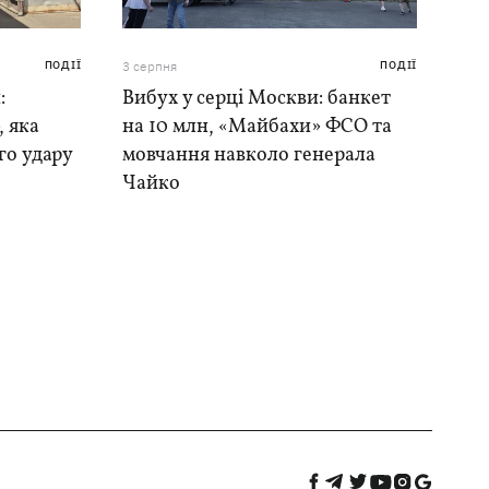
ПОДІЇ
3 серпня
ПОДІЇ
:
Вибух у серці Москви: банкет
, яка
на 10 млн, «Майбахи» ФСО та
го удару
мовчання навколо генерала
Чайко