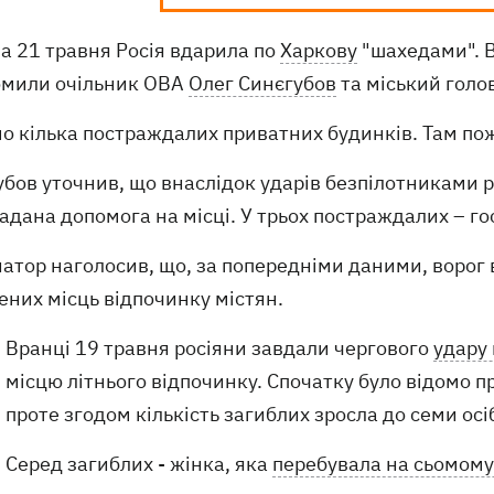
на 21 травня Росія вдарила по
Харкову
"шахедами". В
омили очільник ОВА
Олег Синєгубов
та міський голо
о кілька постраждалих приватних будинків. Там поже
убов уточнив, що внаслідок ударів безпілотниками
адана допомога на місці. У трьох постраждалих – го
натор наголосив, що, за попередніми даними, ворог
ених місць відпочинку містян.
Вранці 19 травня росіяни завдали чергового
удару
місцю літнього відпочинку. Спочатку було відомо п
проте згодом кількість загиблих зросла до семи осі
Серед загиблих - жінка, яка
перебувала на сьомому 