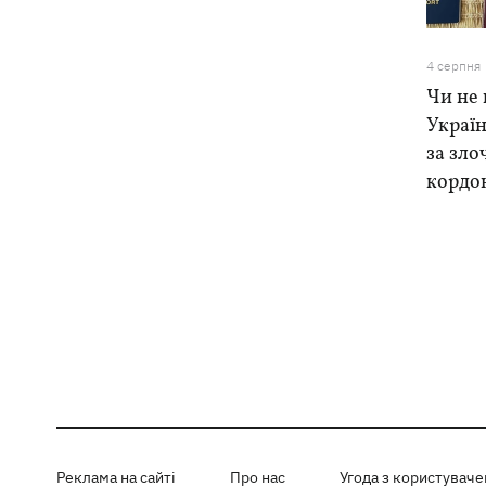
4 серпня
Чи не 
Україн
за зло
кордо
Реклама на сайті
Про нас
Угода з користувач