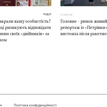
ПОДІЇ
4 серпня
вкрали вашу особистість?
Головне - ринок живий
ці ризикують відповідати
репортаж із «Петрівки»
чини своїх «двійників» за
вистояла після ракетно
ном
ем
Політика конфіденційності