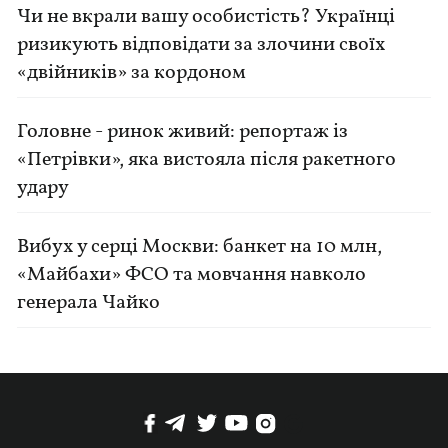
Чи не вкрали вашу особистість? Українці
ризикують відповідати за злочини своїх
«двійників» за кордоном
Головне - ринок живий: репортаж із
«Петрівки», яка вистояла після ракетного
удару
Вибух у серці Москви: банкет на 10 млн,
«Майбахи» ФСО та мовчання навколо
генерала Чайко