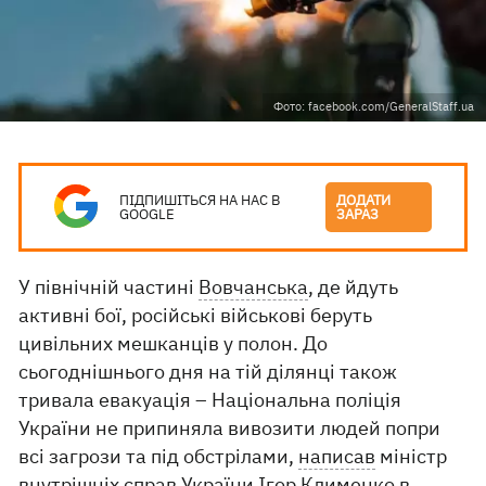
Фото: facebook.com/GeneralStaff.ua
ПІДПИШІТЬСЯ НА НАС В
ДОДАТИ
GOOGLE
ЗАРАЗ
У північній частині
Вовчанська
, де йдуть
активні бої, російські військові беруть
цивільних мешканців у полон. До
сьогоднішнього дня на тій ділянці також
тривала евакуація – Національна поліція
України не припиняла вивозити людей попри
всі загрози та під обстрілами,
написав
міністр
внутрішніх справ України Ігор Клименко в