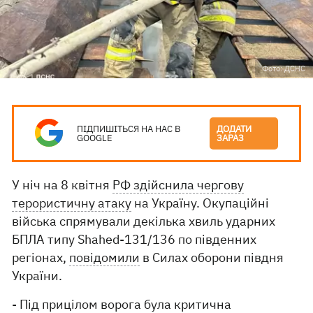
Фото: ДСНС
ПІДПИШІТЬСЯ НА НАС В
ДОДАТИ
GOOGLE
ЗАРАЗ
У ніч на 8 квітня
РФ здійснила чергову
терористичну атаку
на Україну. Окупаційні
війська спрямували декілька хвиль ударних
БПЛА типу Shahed-131/136 по південних
регіонах,
повідомили
в Силах оборони півдня
України.
- Під прицілом ворога була критична