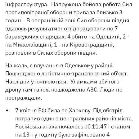
інфраструктура. Напружена бойова робота Сил
протиповітряної оборони тривала близько 3
годин. В операційній зоні Сил оборони півдня
вдалось результативно відпрацювати по 7
баражуючих снарядах: 4 збито на Одещині, 2 -
на Миколаївщині, 1 - на Кіровоградщині, -
розповіли в Силах оборони півдня.
На жаль, є влучання в Одеському районі.
Пошкоджено логістично-транспортний об'єкт.
Наслідки уточнюються. Уламками збитого
дрону там також пошкоджено АЗС. Люди не
постраждали.
7 квітня
РФ била по Харкову
. Під обстріл
потрапив один з центральних районів міста.
Російська атака почалось об 11:47 і станом
на 13-ту годину було зафіксовано 4