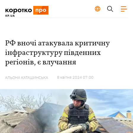
РФ вночі атакувала критичну
інфраструктуру південних
регіонів, є влучання
8 квiтня 2024 07:00
АЛЬОНА КАТАШИНСЬКА