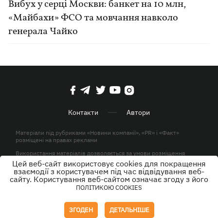
Вибух у серці Москви: банкет на 10 млн,
«Майбахи» ФСО та мовчання навколо
генерала Чайко
Контакти
Автори
Матеріали під рубриками «Новини компанії», «PR» і «Факт»
розміщені на правах реклами
Використання матеріалів дозволяється за умови розміщення
активного гіперпосилання на KP.UA в першому абзаці.
Цей веб-сайт використовує cookies для покращення
взаємодії з користувачем під час відвідування веб-
© ТОВ «ЮЛАВ МЕДІА» 2026. Всі права захищені.
сайту. Користування веб-сайтом означає згоду з його
ПОЛІТИКОЮ COOKIES
Дизайн
ЗГОДЕН
ДЕТАЛЬНІШЕ