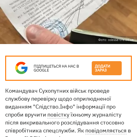
Фото: odessa-life.od.ua
ПІДПИШІТЬСЯ НА НАС В
ДОДАТИ
GOOGLE
ЗАРАЗ
Командувач Сухопутних військ проведе
службову перевірку щодо оприлюдненої
виданням "Слідство.Інфо" інформації про
спроби вручити
повістку
їхньому журналісту
після викривального розслідування стосовно
співробітника спецслужби. Як
повідомляється
в