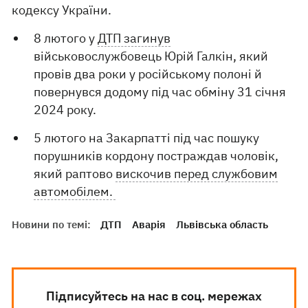
кодексу України.
8 лютого у
ДТП загинув
військовослужбовець Юрій Галкін, який
провів два роки у російському полоні й
повернувся додому під час обміну 31 січня
2024 року.
5 лютого на Закарпатті під час пошуку
порушників кордону постраждав чоловік,
який раптово
вискочив перед службовим
автомобілем.
Новини по темі:
ДТП
Аварія
Львівська область
Підписуйтесь на нас в соц. мережах