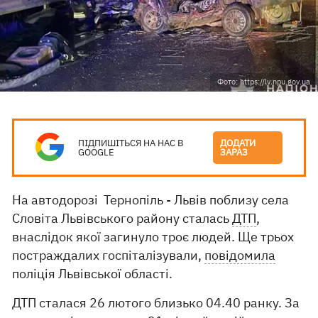
Фото: https://lv.npu.gov.ua
ПІДПИШІТЬСЯ НА НАС В
ДОДАТИ
GOOGLE
ЗАРАЗ
На автодорозі Тернопіль - Львів поблизу села
Словіта Львівського району сталась
ДТП
,
внаслідок якої загинуло троє людей. Ще трьох
постраждалих госпіталізували,
повідомила
поліція Львівської області.
ДТП сталася 26 лютого близько 04.40 ранку. За