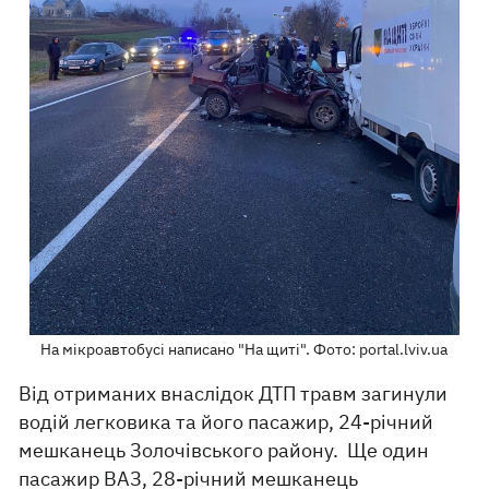
На мікроавтобусі написано "На щиті". Фото: portal.lviv.ua
Від отриманих внаслідок ДТП травм загинули
водій легковика та його пасажир, 24-річний
мешканець Золочівського району. Ще один
пасажир ВАЗ, 28-річний мешканець