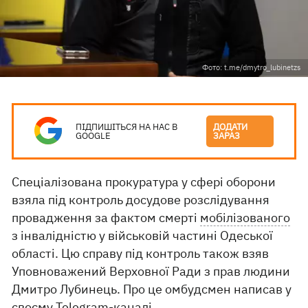
Фото: t.me/dmytro_lubinetzs
ПІДПИШІТЬСЯ НА НАС В
ДОДАТИ
GOOGLE
ЗАРАЗ
Спеціалізована прокуратура у сфері оборони
взяла під контроль досудове розслідування
провадження за фактом смерті
мобілізованого
з інвалідністю у військовій частині Одеської
області. Цю справу під контроль також взяв
Уповноважений Верховної Ради з прав людини
Дмитро Лубинець. Про це омбудсмен написав у
своєму
Telegram-каналі
.