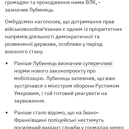
громадян та проходження ними ВЛК, -
зазначив Лубинець.
Омбудсмен наголосив, що дотримання прав
військовозобов'язаних є одним із пріоритетних
напрямів діяльності демократичної та
розвиненої держави, особливо у період
воєнного стану.
Раніше
Лубинець визначив суперечливі
норми нового законопроєкту
про
мобілізацію. Лубинець запевнив, що вже
зустрічався з міністром оборони Рустемом
Умєровим, і той готовий реагувати на
зауваження.
Раніше стало відомо, що на Івано-
Франківщині
поліцейські нестимуть
посилений варіант служби
у громадах через