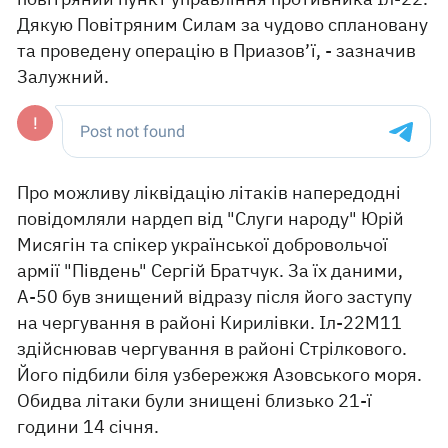
Дякую Повітряним Силам за чудово сплановану
та проведену операцію в Приазов’ї, - зазначив
Залужний.
Про можливу ліквідацію літаків напередодні
повідомляли нардеп від "Слуги народу" Юрій
Мисягін та спікер української добровольчої
армії "Південь" Сергій Братчук. За їх даними,
А-50 був знищений відразу після його заступу
на чергування в районі Кирилівки. Іл-22М11
здійснював чергування в районі Стрілкового.
Його підбили біля узбережжя Азовського моря.
Обидва літаки були знищені близько 21-ї
години 14 січня.