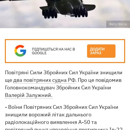
Фото: mil.ru
ПІДПИШІТЬСЯ НА НАС В
ДОДАТИ
GOOGLE
ЗАРАЗ
Повітряні Сили Збройних Сил України знищили
ще
два повітряних судна РФ
. Про це повідомив
Головнокомандувач Збройних Сил України
Валерій Залужний.
- Воїни Повітряних Сил Збройних Сил України
знищили ворожий літак дальнього
радіолокаційного виявлення А-50 та
повітряний пункт управління противника Іл-22.