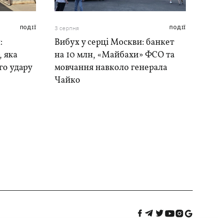
ПОДІЇ
3 серпня
ПОДІЇ
:
Вибух у серці Москви: банкет
, яка
на 10 млн, «Майбахи» ФСО та
го удару
мовчання навколо генерала
Чайко