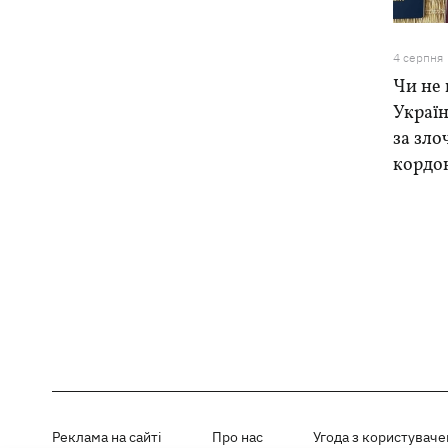
4 серпня
Чи не 
Україн
за зло
кордо
Реклама на сайті
Про нас
Угода з користувач