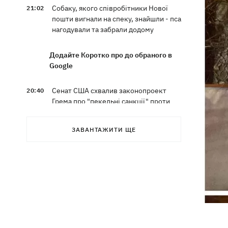
Собаку, якого співробітники Нової
21:02
пошти вигнали на спеку, знайшли - пса
нагодували та забрали додому
Додайте Коротко про до обраного в
Google
Сенат США схвалив законопроект
20:40
Грема про "пекельні санкції" проти
РФ
ЗАВАНТАЖИТИ ЩЕ
Зеленський вперше прибув до Сербії
20:14
та розповів про цілі візиту
У Львові запровадили карантинні
20:04
обмеження через виявлення сказу в
кота
Україна та Польща завершили
19:49