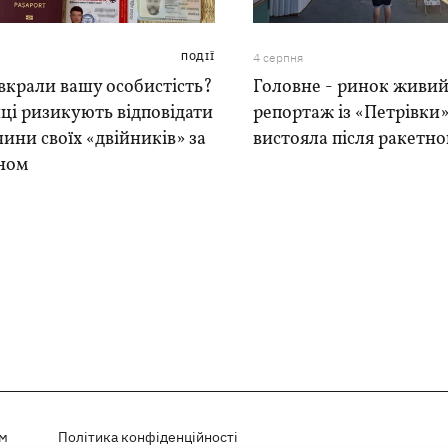
ПОДІЇ
4 серпня
вкрали вашу особистість?
Головне - ринок живий
ці ризикують відповідати
репортаж із «Петрівки»
чини своїх «двійників» за
вистояла після ракетно
ном
ем
Політика конфіденційності