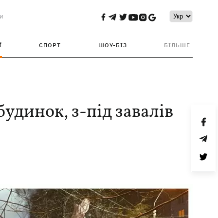
и
Ї
СПОРТ
ШОУ-БІЗ
БІЛЬШЕ
удинок, з-під завалів