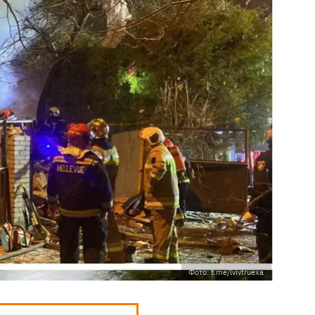
Фото: t.me/lvivtruexa