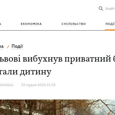
Знайт
А
ЕКОНОМІКА
СУСПІЛЬСТВО
ПОДІ
на
Події
ьвові вибухнув приватний б
тали дитину
23 грудня 2023 21:52
МАЛКІНА