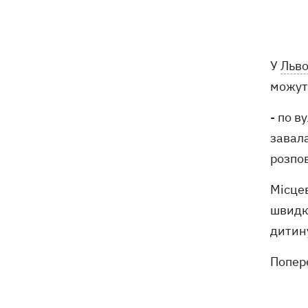
ексгумацію жертв Волинської трагедії
у двох селах на Волині
У Будапешті після обмілення Дунаю
19:16
У
Льво
підняли з дна мотоцикл вермахту та
останки двох солдатів
можуть
- по в
19:00
Анекдоти та меми тижня: прильоти-
прильоти, ідіть на болота і
завал
український Джеймс Бонд з
розпо
кабачками
Місцев
Тисяча незаконно списаних чоловіків
18:53
- суд взяв під варту ексочільника
швидко
Мукачівського ТЦК
дитину
Дрони ЗСУ вразили 10
18:48
Попере
електропідстанцій, 6 суден
"тіньового" флоту та базу ФСБ в
Криму