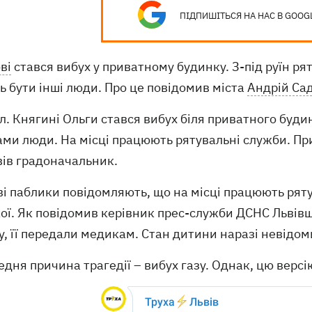
ПІДПИШІТЬСЯ НА НАС В GOOG
ві
стався вибух у приватному будинку. З-під руїн ря
 бути інші люди. Про це повідомив міста
Андрій Са
ул. Княгині Ольги стався вибух біля приватного буди
ами люди. На місці працюють рятувальні служби. Пр
вів градоначальник.
і паблики повідомляють, що на місці працюють ряту
ї. Як повідомив керівник прес-служби ДСНС Львівщи
, її передали медикам. Стан дитини наразі невідом
дня причина трагедії – вибух газу. Однак, цю верс