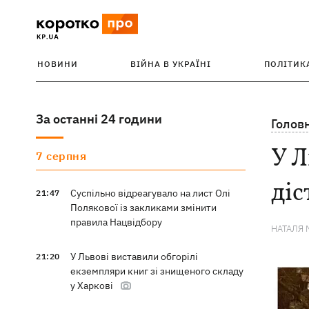
НОВИНИ
ВІЙНА В УКРАЇНІ
ПОЛІТИК
За останні 24 години
Голов
У Л
7 серпня
діс
Суспільно відреагувало на лист Олі
21:47
Полякової із закликами змінити
правила Нацвідбору
НАТАЛЯ 
У Львові виставили обгорілі
21:20
екземпляри книг зі знищеного складу
у Харкові