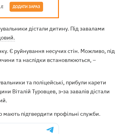
LE
ДОДАТИ ЗАРАЗ
тувальники дістали дитину. Під завалами
довий.
нку. Є руйнування несучих стін. Можливо, під
ичини та наслідки встановлюються, –
вальники та поліцейські, прибули карети
ни Віталій Туровцев, з-за завалів дістали
ий.
ію мають підтвердити профільні служби.