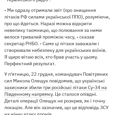
- Ми одразу отримали звіт (про знищення
літаків РФ силами української ППО), розуміючи,
про що йдеться. Наразі можна відкрити
невелику таємницю, що полювання за ними
велося тривалий проміжок часу, - сказав
секретар РНБО. - Саме ці літаки заважали і
створювали небезпеку для українських воїнів.
Я щиро вітаю всіх, хто брав участь у цьому.
Перфектний результат.
У п'ятницю, 22 грудня, командувач Повітряних
сил Микола Олещук повідомив, що українські
захисники збили три російські літаки Су-34 на
Південному напрямку
. Це сталося опівдні.
Деталі операції Олещук не розкрив, як і точну
локацію. Але він зазначив, що це відповідь ЗСУ
на нічну атаку дронів.