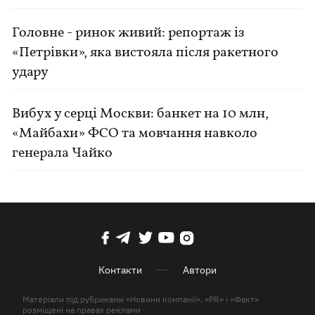
Головне - ринок живий: репортаж із
«Петрівки», яка вистояла після ракетного
удару
Вибух у серці Москви: банкет на 10 млн,
«Майбахи» ФСО та мовчання навколо
генерала Чайко
Контакти
Автори
Матеріали під рубриками «Новини компанії», «PR» і «Факт»
розміщені на правах реклами