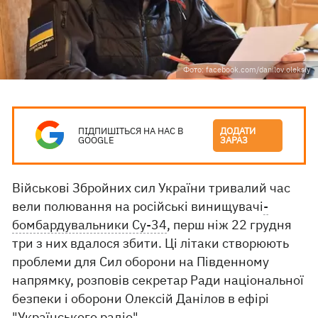
Фото: facebook.com/danilov.oleksiy
ПІДПИШІТЬСЯ НА НАС В
ДОДАТИ
GOOGLE
ЗАРАЗ
Військові Збройних сил України тривалий час
вели полювання на російські винищувачі
-
бомбардувальники Су-34
, перш ніж 22 грудня
три з них вдалося збити. Ці літаки створюють
проблеми для Сил оборони на Південному
напрямку, розповів секретар Ради національної
безпеки і оборони Олексій Данілов в ефірі
"Українського радіо".