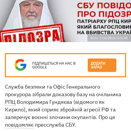
Фото: t.me/SBUkr/10248
ПІДПИШІТЬСЯ НА НАС В
ДОДАТИ
GOOGLE
ЗАРАЗ
Служба безпеки та Офіс Генерального
прокурора зібрали доказову базу на очільника
РПЦ
Володимира Гундяєва (відомого як
Кирило), який сприяє збройній агресії РФ та
заперечує воєнні злочини окупантів. Про це
повідомляє
пресслужба СБУ.