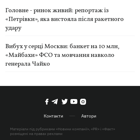
Головне - ринок живий: репортаж із
«Петрівки», яка вистояла після ракетного
удару
Вибух у серці Москви: банкет на 10 млн,
«Майбахи» ФСО та мовчання навколо
генерала Чайко
Контакти
Автори
Матеріали під рубриками «Новини компанії», «PR» і «Факт»
розміщені на правах реклами