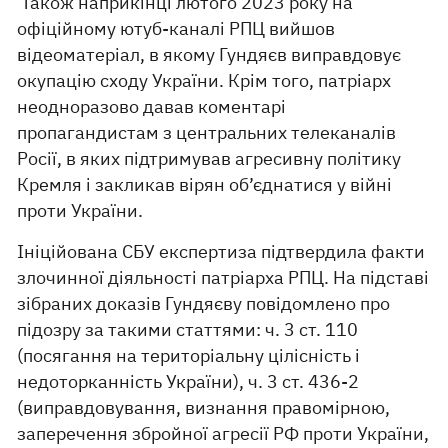
Також наприкінці лютого 2023 року на
офіційному ютуб-каналі РПЦ вийшов
відеоматеріал, в якому Гундяєв виправдовує
окупацію сходу України. Крім того, патріарх
неодноразово давав коментарі
пропагандистам з центральних телеканалів
Росії, в яких підтримував агресивну політику
Кремля і закликав вірян об’єднатися у війні
проти України.
Ініційована СБУ експертиза підтвердила факти
злочинної діяльності патріарха РПЦ. На підставі
зібраних доказів Гундяєву повідомлено про
підозру за такими статтями: ч. 3 ст. 110
(посягання на територіальну цілісність і
недоторканність України), ч. 3 ст. 436-2
(виправдовування, визнання правомірною,
заперечення збройної агресії РФ проти України,