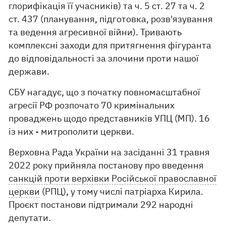
глорифікація її учасників) та ч. 5 ст. 27 та ч. 2
ст. 437 (планування, підготовка, розв'язування
та ведення агресивної війни). Тривають
комплексні заходи для притягнення фігуранта
до відповідальності за злочини проти нашої
держави.
СБУ нагадує, що з початку повномасштабної
агресії РФ розпочато 70 кримінальних
проваджень щодо представників УПЦ (МП). 16
із них - митрополити церкви.
Верховна Рада України на засіданні 31 травня
2022 року прийняла постанову про введення
санкцій проти верхівки Російської православної
церкви
(РПЦ), у тому числі патріарха Кирила.
Проєкт постанови підтримали 292 народні
депутати.