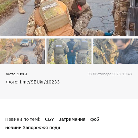
Фото
1
из
3
03 Листопада 2023
10:43
Фото: t.me/SBUkr/10233
Новини по темі:
СБУ
Затримання
фсб
новини Запоріжжя події