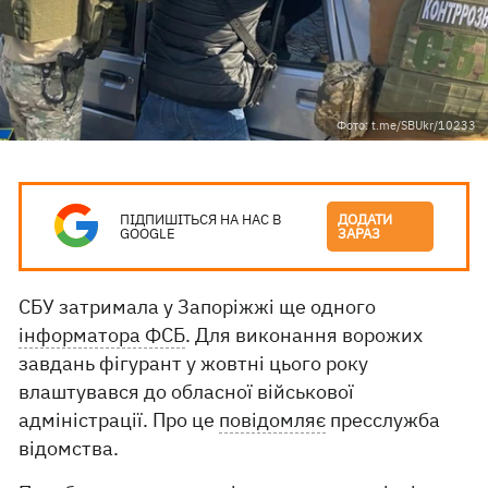
Фото: t.me/SBUkr/10233
ПІДПИШІТЬСЯ НА НАС В
ДОДАТИ
GOOGLE
ЗАРАЗ
СБУ затримала у Запоріжжі ще одного
інформатора ФСБ
. Для виконання ворожих
завдань фігурант у жовтні цього року
влаштувався до обласної військової
адміністрації. Про це
повідомляє
пресслужба
відомства.