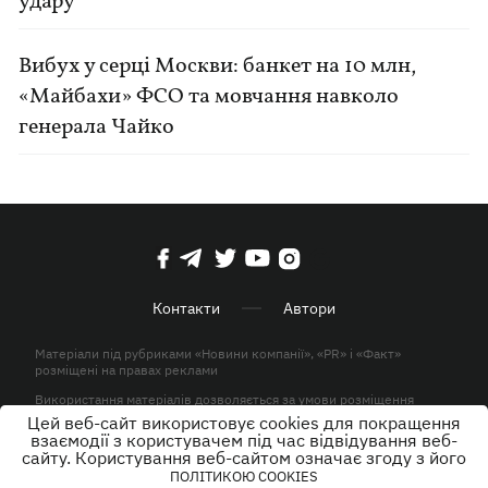
удару
Вибух у серці Москви: банкет на 10 млн,
«Майбахи» ФСО та мовчання навколо
генерала Чайко
Контакти
Автори
Матеріали під рубриками «Новини компанії», «PR» і «Факт»
розміщені на правах реклами
Використання матеріалів дозволяється за умови розміщення
активного гіперпосилання на KP.UA в першому абзаці.
Цей веб-сайт використовує cookies для покращення
взаємодії з користувачем під час відвідування веб-
© ТОВ «ЮЛАВ МЕДІА» 2026. Всі права захищені.
сайту. Користування веб-сайтом означає згоду з його
ПОЛІТИКОЮ COOKIES