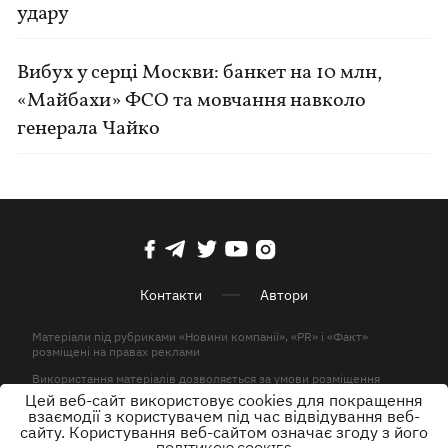
удару
Вибух у серці Москви: банкет на 10 млн,
«Майбахи» ФСО та мовчання навколо
генерала Чайко
Контакти
Автори
Матеріали під рубриками «Новини компанії», «PR» і «Факт»
розміщені на правах реклами
Використання матеріалів дозволяється за умови розміщення
активного гіперпосилання на KP.UA в першому абзаці.
Цей веб-сайт використовує cookies для покращення
взаємодії з користувачем під час відвідування веб-
© ТОВ «ЮЛАВ МЕДІА» 2026. Всі права захищені.
сайту. Користування веб-сайтом означає згоду з його