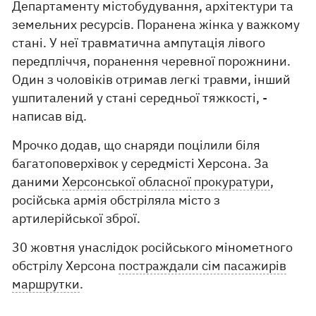
Департаменту містобудування, архітектури та
земельних ресурсів. Поранена жінка у важкому
стані. У неї травматична ампутація лівого
передпліччя, поранення черевної порожнини.
Один з чоловіків отримав легкі травми, інший
ушпиталений у стані середньої тяжкості, -
написав від.
Мрочко додав, що снаряди поцілили біля
багатоповерхівок у середмісті Херсона. За
даними
Херсонської обласної прокуратури
,
російська армія обстріляла місто з
артилерійської зброї.
30 жовтня унаслідок російського мінометного
обстрілу Херсона
постраждали сім пасажирів
маршрутки
.