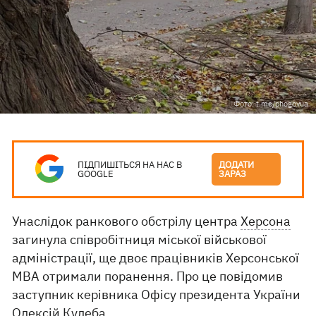
Фото: t.me/phogovua
ПІДПИШІТЬСЯ НА НАС В
ДОДАТИ
GOOGLE
ЗАРАЗ
Унаслідок ранкового обстрілу центра
Херсона
загинула співробітниця міської військової
адміністрації, ще двоє працівників Херсонської
МВА отримали поранення. Про це повідомив
заступник керівника Офісу президента України
Олексій Кулеба.