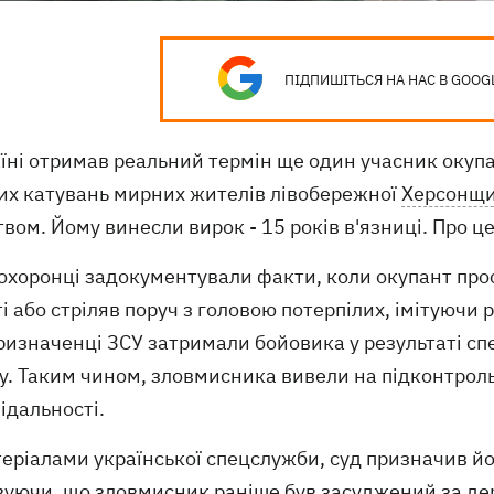
ПІДПИШІТЬСЯ НА НАС В GOOG
аїні отримав реальний термін ще один учасник окуп
их катувань мирних жителів лівобережної
Херсонщ
вом. Йому винесли вирок - 15 років в'язниці. Про ц
охоронці задокументували факти, коли окупант пр
і або стріляв поруч з головою потерпілих, імітуючи 
изначенці ЗСУ затримали бойовика у результаті сп
у. Таким чином, зловмисника вивели на підконтрол
ідальності.
еріалами української спецслужби, суд призначив йо
уючи, що зловмисник раніше був засуджений за держ