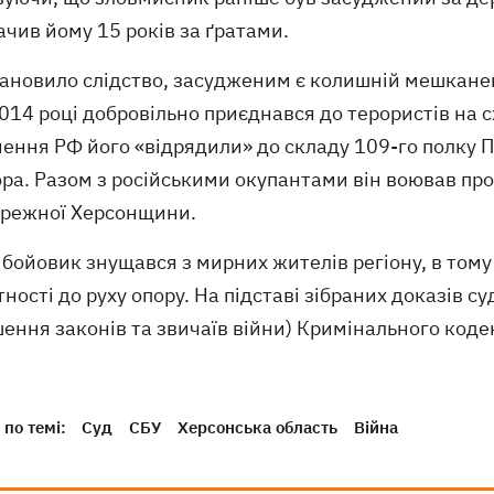
чив йому 15 років за ґратами.
тановило слідство, засудженим є колишній мешкане
014 році добровільно приєднався до терористів на 
ення РФ його «відрядили» до складу 109-го полку П
ра. Разом з російськими окупантами він воював про
ережної Херсонщини.
бойовик знущався з мирних жителів регіону, в тому 
ності до руху опору. На підставі зібраних доказів с
ення законів та звичаїв війни) Кримінального коде
по темі:
Суд
СБУ
Херсонська область
Війна