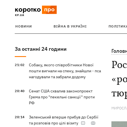
НОВИНИ
ВІЙНА В УКРАЇНІ
ПОЛІТИК
За останні 24 години
Голов
Рос
Собаку, якого співробітники Нової
21:02
пошти вигнали на спеку, знайшли - пса
«ро
нагодували та забрали додому
тю
Сенат США схвалив законопроект
20:40
Грема про "пекельні санкції" проти
РФ
МИРОСЛА
Зеленський вперше прибув до Сербії
20:14
та розповів про цілі візиту