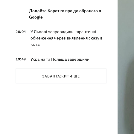
Додайте Коротко про до обраного в
Google
У Львові запровадили карантинні
20:04
обмеження через виявлення сказу в
кота
Україна та Польща завершили
19:49
ексгумацію жертв Волинської трагедії
у двох селах на Волині
ЗАВАНТАЖИТИ ЩЕ
У Будапешті після обмілення Дунаю
19:16
підняли з дна мотоцикл вермахту та
останки двох солдатів
19:00
Анекдоти та меми тижня: прильоти-
прильоти, ідіть на болота і
український Джеймс Бонд з
кабачками