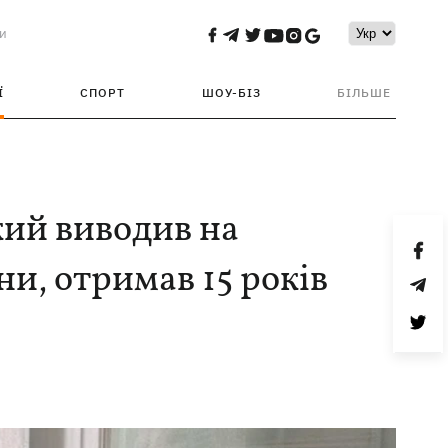
и
Ї
СПОРТ
ШОУ-БІЗ
БІЛЬШЕ
кий виводив на
и, отримав 15 років