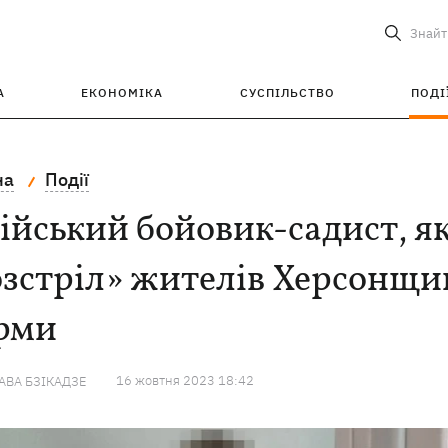
Знайт
А
ЕКОНОМІКА
СУСПІЛЬСТВО
ПОДІ
на
Події
ійський бойовик-садист, я
зстріл» жителів Херсонщин
рми
16 жовтня 2023 18:42
ВА БЗІКАДЗЕ