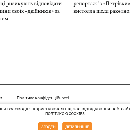
ці ризикують відповідати
репортаж із «Петрівки»
чини своїх «двійників» за
вистояла після ракетно
ном
ем
Політика конфіденційності
я взаємодії з користувачем під час відвідування веб-сай
і на правах реклами
ПОЛІТИКОЮ COOKIES
го гіперпосилання на KP.UA в першому абзаці.
ЗГОДЕН
ДЕТАЛЬНІШЕ