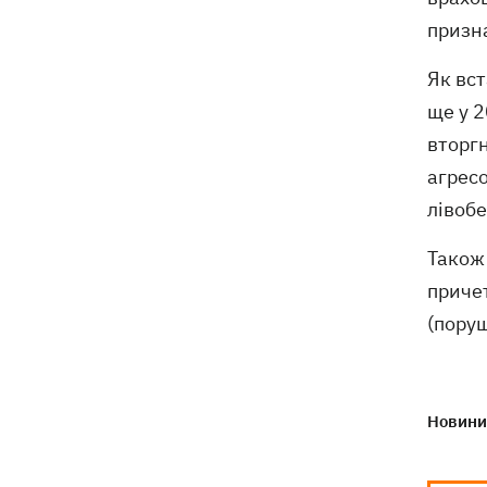
захисту Delta Plus
призна
Як вс
ще у 2
вторгн
агресо
лівоб
Також 
причет
(поруш
Новини 