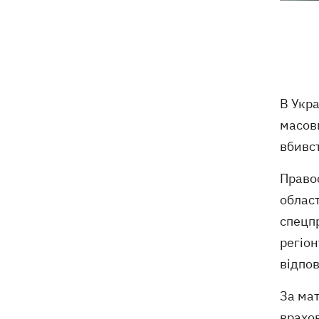
Тисяча незаконно списаних чоловіків
18:53
- суд взяв під варту ексочільника
Мукачівського ТЦК
Дрони ЗСУ вразили 10
18:48
В Укр
електропідстанцій, 6 суден
масов
"тіньового" флоту та базу ФСБ в
Криму
вбивст
Навроцький у річницю свого
18:20
Право
президентства пообіцяв підтримувати
област
Україну у боротьбі з РФ
спецпр
17:54
Прем'єри тижня: битва поп-дів —
регіон
Бадоєв зняв кліп для Dorofeeva, а
відпов
Дуцик - для Тіни Кароль
За мат
РФ знищила на Київщині найбільший в
17:47
Україні склад засобів індивідуального
врахов