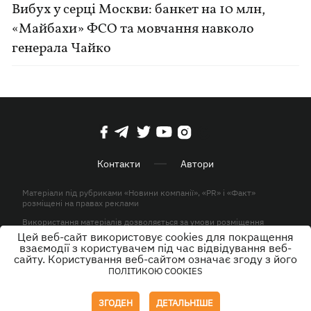
Вибух у серці Москви: банкет на 10 млн,
«Майбахи» ФСО та мовчання навколо
генерала Чайко
Контакти
Автори
Матеріали під рубриками «Новини компанії», «PR» і «Факт»
розміщені на правах реклами
Використання матеріалів дозволяється за умови розміщення
активного гіперпосилання на KP.UA в першому абзаці.
Цей веб-сайт використовує cookies для покращення
взаємодії з користувачем під час відвідування веб-
© ТОВ «ЮЛАВ МЕДІА» 2026. Всі права захищені.
сайту. Користування веб-сайтом означає згоду з його
ПОЛІТИКОЮ COOKIES
Дизайн
ЗГОДЕН
ДЕТАЛЬНІШЕ