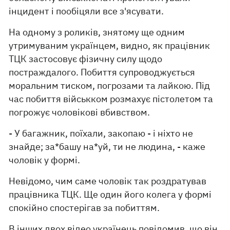
інцидент і пообіцяли все з'ясувати.
На одному з роликів, знятому ще одним
утримуваним українцем, видно, як працівник
ТЦК застосовує фізичну силу щодо
постраждалого. Побиття супроводжується
моральним тиском, погрозами та лайкою. Під
час побиття військком розмахує пістолетом та
погрожує чоловікові вбивством.
- У багажник, поїхали, закопаю - і ніхто не
знайде; за*башу на*уй, ти не людина, - каже
чоловік у формі.
Невідомо, чим саме чоловік так роздратував
працівника ТЦК. Ще один його колега у формі
спокійно спостерігав за побиттям.
В інших двох відео українець повідомив, що він