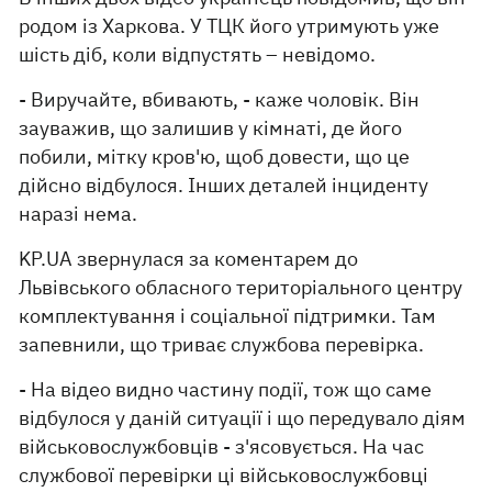
родом із Харкова. У ТЦК його утримують уже
шість діб, коли відпустять – невідомо.
- Виручайте, вбивають, - каже чоловік. Він
зауважив, що залишив у кімнаті, де його
побили, мітку кров'ю, щоб довести, що це
дійсно відбулося. Інших деталей інциденту
наразі нема.
KP.UA звернулася за коментарем до
Львівського обласного територіального центру
комплектування і соціальної підтримки. Там
запевнили, що триває службова перевірка.
- На відео видно частину події, тож що саме
відбулося у даній ситуації і що передувало діям
військовослужбовців - з'ясовується. На час
службової перевірки ці військовослужбовці