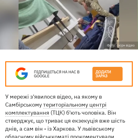
Фото: скірн відео
ПІДПИШІТЬСЯ НА НАС В
ДОДАТИ
GOOGLE
ЗАРАЗ
У мережі з'явилося відео, на якому в
Самбірському
територіальному центрі
комплектування
(ТЦК) б'ють чоловіка. Він
стверджує, що триває ця екзекуція вже шість
днів, а сам він - із Харкова. У львівському
обласному військкоматі прокоментували