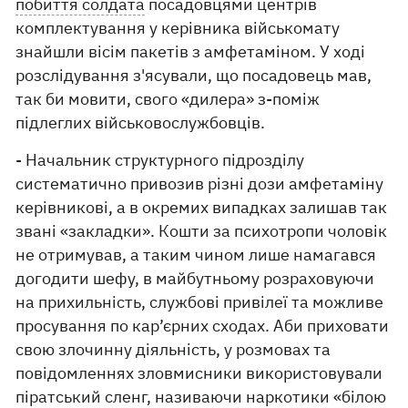
побиття солдата
посадовцями центрів
комплектування у керівника військомату
знайшли вісім пакетів з амфетаміном. У ході
розслідування з'ясували, що посадовець мав,
так би мовити, свого «дилера» з-поміж
підлеглих військовослужбовців.
- Начальник структурного підрозділу
систематично привозив різні дози амфетаміну
керівникові, а в окремих випадках залишав так
звані «закладки». Кошти за психотропи чоловік
не отримував, а таким чином лише намагався
догодити шефу, в майбутньому розраховуючи
на прихильність, службові привілеї та можливе
просування по кар’єрних сходах. Аби приховати
свою злочинну діяльність, у розмовах та
повідомленнях зловмисники використовували
піратський сленг, називаючи наркотики «білою