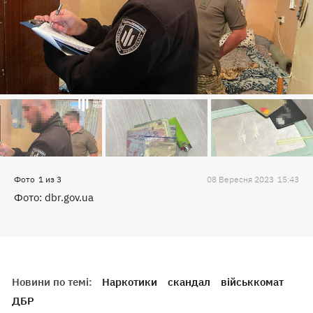
Фото
1
из
3
08 Вересня 2023
15:43
Фото: dbr.gov.ua
Новини по темі:
Наркотики
скандал
військкомат
ДБР