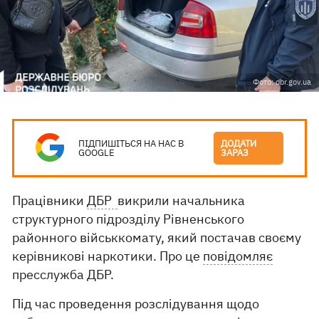
Фото: dbr.gov.ua
ПІДПИШІТЬСЯ НА НАС В
ДОДАТИ
GOOGLE
ЗАРАЗ
Працівники
ДБР
викрили начальника
структурного підрозділу Рівненського
районного військкомату, який постачав своєму
керівникові наркотики. Про це
повідомляє
пресслужба ДБР.
Під час проведення розслідування щодо