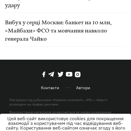
удару
Вибух у серці Москви: банкет на 10 млн,
«Майбахи» ФСО та мовчання навколо
генерала Чайко
Контакти
Автори
Матеріали під рубриками «Новини компанії», «PR» і «Факт»
розміщені на правах реклами
Використання матеріалів дозволяється за умови розміщення
активного гіперпосилання на KP.UA в першому абзаці.
Цей веб-сайт використовує cookies для покращення
взаємодії з користувачем під час відвідування веб-
© ТОВ «ЮЛАВ МЕДІА» 2026. Всі права захищені.
сайту. Користування веб-сайтом означає згоду з його