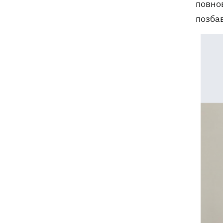
повнов
Дрони ЗСУ вразили 10
18:48
електропідстанцій, 6 суден
позбав
"тіньового" флоту та базу ФСБ в
Криму