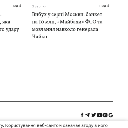
ПОДІЇ
3 серпня
ПОДІЇ
:
Вибух у серці Москви: банкет
, яка
на 10 млн, «Майбахи» ФСО та
го удару
мовчання навколо генерала
Чайко
ту. Користування веб-сайтом означає згоду з його