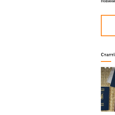
Новини 
Статті