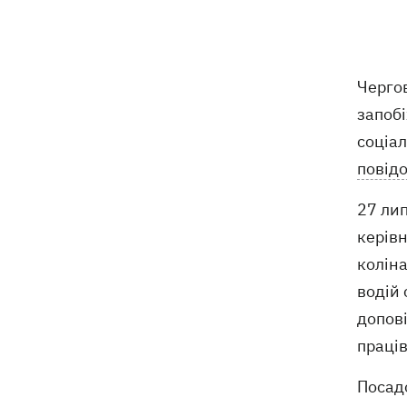
обмеження через виявлення сказу в
кота
Україна та Польща завершили
19:49
Черго
ексгумацію жертв Волинської трагедії
у двох селах на Волині
запоб
соціал
У Будапешті після обмілення Дунаю
19:16
повід
підняли з дна мотоцикл вермахту та
останки двох солдатів
27 лип
керів
19:00
Анекдоти та меми тижня: прильоти-
прильоти, ідіть на болота і
коліна
український Джеймс Бонд з
водій 
кабачками
допові
Тисяча незаконно списаних чоловіків
18:53
праці
- суд взяв під варту ексочільника
Мукачівського ТЦК
Посад