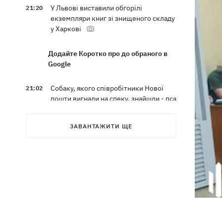
У Львові виставили обгорілі
21:20
екземпляри книг зі знищеного складу
у Харкові
Додайте Коротко про до обраного в
Google
Собаку, якого співробітники Нової
21:02
пошти вигнали на спеку, знайшли - пса
нагодували та забрали додому
ЗАВАНТАЖИТИ ЩЕ
Сенат США схвалив законопроект
20:40
Грема про "пекельні санкції" проти
РФ
Зеленський вперше прибув до Сербії
20:14
та розповів про цілі візиту
У Львові запровадили карантинні
20:04