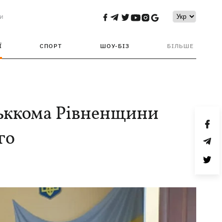
и
Ї
СПОРТ
ШОУ-БІЗ
БІЛЬШЕ
ськкома Рівненщини
го