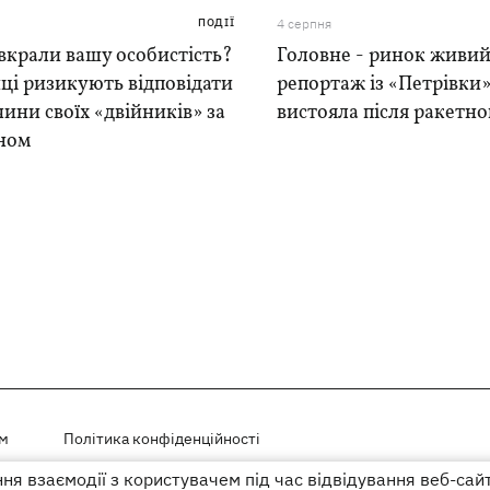
ПОДІЇ
4 серпня
вкрали вашу особистість?
Головне - ринок живий
ці ризикують відповідати
репортаж із «Петрівки»
чини своїх «двійників» за
вистояла після ракетно
ном
ем
Політика конфіденційності
я взаємодії з користувачем під час відвідування веб-сай
і на правах реклами