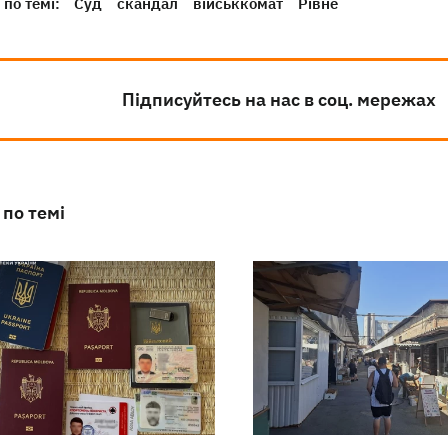
по темі:
Суд
скандал
військкомат
Рівне
Підписуйтесь на нас в соц. мережах
 по темі