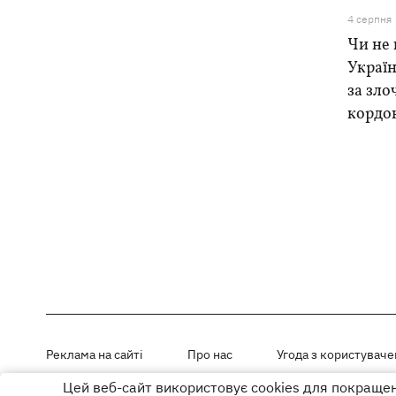
4 серпня
Чи не 
Україн
за зло
кордо
Реклама на сайті
Про нас
Угода з користувач
Цей веб-сайт використовує cookies для покращенн
Матеріали під рубриками «Новини компанії», «PR» і «Факт» розміщен