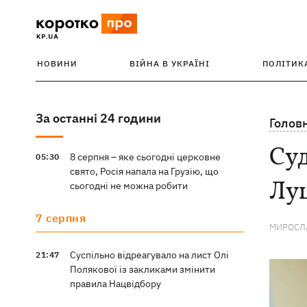
НОВИНИ
ВІЙНА В УКРАЇНІ
ПОЛІТИК
За останні 24 години
Голов
Суд
8 серпня – яке сьогодні церковне
05:30
свято, Росія напала на Грузію, що
Луц
сьогодні не можна робити
7 серпня
МИРОСЛА
Суспільно відреагувало на лист Олі
21:47
Полякової із закликами змінити
правила Нацвідбору