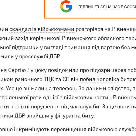
ПІДПИШІТЬСЯ НА НАС В GOOG
вий
скандал із військкомами
розгорівся на Рівненщи
іжний захід керівникові Рівненського обласного те
ьної підтримки у вигляді тримання під вартою без 
омили
у пресслужбі ДБР.
ня Сергію Луцюку повідомили про підозри через поби
ником районного ТЦК та СП він
побив чоловіка
битою
х. Усе це знімали на телефон. За даними слідства, 
стрілецької роти однієї з військових частин Рівнен
сти про їхні порушення під час служби. За це вони в
вники ДБР знайшли у фігуранта биту.
овцю інкримінують перевищення військовою служб