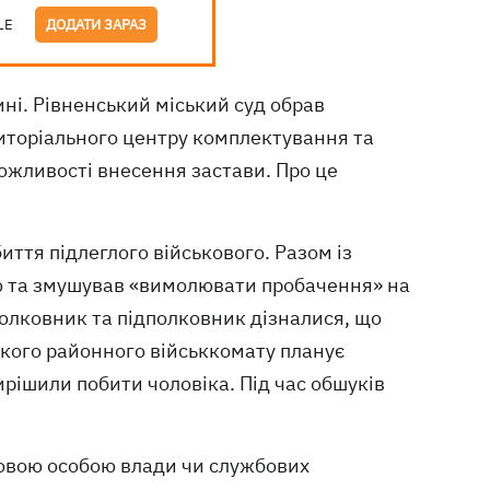
LE
ДОДАТИ ЗАРАЗ
ні. Рівненський міський суд обрав
риторіального центру комплектування та
можливості внесення застави. Про це
ття підлеглого військового. Разом із
 та змушував «вимолювати пробачення» на
полковник та підполковник дізналися, що
ського районного військкомату планує
ирішили побити чоловіка. Під час обшуків
овою особою влади чи службових