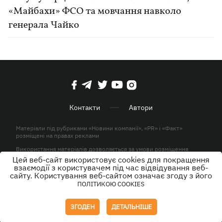
«Майбахи» ФСО та мовчання навколо
генерала Чайко
Контакти
Автори
Матеріали під рубриками «Новини компанії», «PR» і «Факт»
розміщені на правах реклами
Використання матеріалів дозволяється за умови розміщення
активного гіперпосилання на KP.UA в першому абзаці.
Цей веб-сайт використовує cookies для покращення
взаємодії з користувачем під час відвідування веб-
© ТОВ «ЮЛАВ МЕДІА» 2026. Всі права захищені.
сайту. Користування веб-сайтом означає згоду з його
ПОЛІТИКОЮ COOKIES
Дизайн
ЗГОДЕН
ДЕТАЛЬНІШЕ