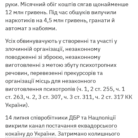
руки. Місячний обіг коштів сягав щонайменше
12 млн гривень. Під час обшуків вилучили
наркотиків на 4,5 млн гривень, гранати й
автомат з набоями.
Усіх обвинувачують у створенні та участі у
злочинній організації, незаконному
поводженні зі зброєю, незаконному
виготовленні з метою збуту психотропних
речовин, перевезенні прекурсорів та
організації місць для незаконного
виготовлення психотропів (ч. 1, 2 ст. 255, ч. 1
ст. 263, ч. 2, 3 ст. 307, ч. 3 ст. 311, ч. 2 ст. 317 КК
України).
14 липня співробітники ДБР та Нацполіції
викрили
канал постачання еквадорського
кокаїну до України.
Затримано колишнього