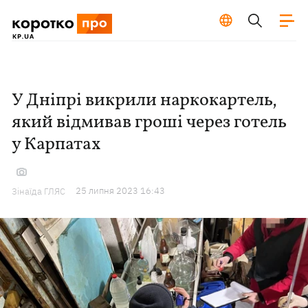
У Дніпрі викрили наркокартель,
який відмивав гроші через готель
у Карпатах
25 липня 2023 16:43
Зінаїда ГЛЯС