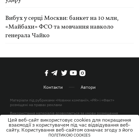
удару
Вибух у серці Москви: банкет на 10 млн,
«Майбахи» ФСО та мовчання навколо
генерала Чайко
Контакти
Автори
Матеріали під рубриками «Новини компанії», «PR» і «Факт»
розміщені на правах реклами
Використання матеріалів дозволяється за умови розміщення
активного гіперпосилання на KP.UA в першому абзаці.
Цей веб-сайт використовує cookies для покращення
взаємодії з користувачем під час відвідування веб-
© ТОВ «ЮЛАВ МЕДІА» 2026. Всі права захищені.
сайту. Користування веб-сайтом означає згоду з його
ПОЛІТИКОЮ COOKIES