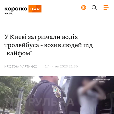
У Києві затримали водія
тролейбуса - возив людей під
"кайфом"
17 липня 2023 21:35
КРІСТІНА МАРТИНКО