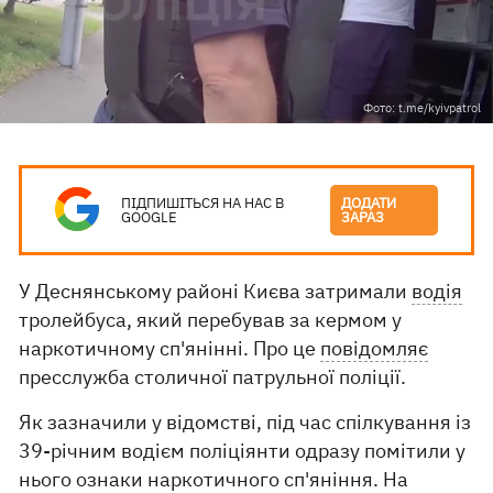
Фото: t.me/kyivpatrol
ПІДПИШІТЬСЯ НА НАС В
ДОДАТИ
GOOGLE
ЗАРАЗ
У Деснянському районі Києва затримали
водія
тролейбуса, який перебував за кермом у
наркотичному сп'янінні. Про це
повідомляє
пресслужба столичної патрульної поліції.
Як зазначили у відомстві, під час спілкування із
39-річним водієм поліціянти одразу помітили у
нього ознаки наркотичного сп'яніння. На