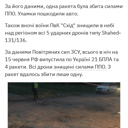
За його даними, одна ракета була збита силами
ППО. Уламки пошкодили авто.
Також вночі воїни ПвК "Схід" знищили в небі
над регіоном всі 5 ударних дронів типу Shahed-
131/136.
За даними Повітряних сил ЗСУ, всього в ніч на
15 червня РФ випустила по Україні 21 БПЛА та
4 ракети. Всі дрони
знищені силами ППО.
З
ракет вдалось збити лише одну.