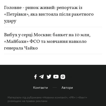
Головне - ринок живий: репортаж із
«Петрівки», яка вистояла після ракетного
удару
Вибух у серці Москви: банкет на 10 млн,
«Майбахи» ФСО та мовчання навколо
генерала Чайко
Контакти
Автори
Матеріали під рубриками «Новини компанії», «PR» і «Факт»
розміщені на правах реклами