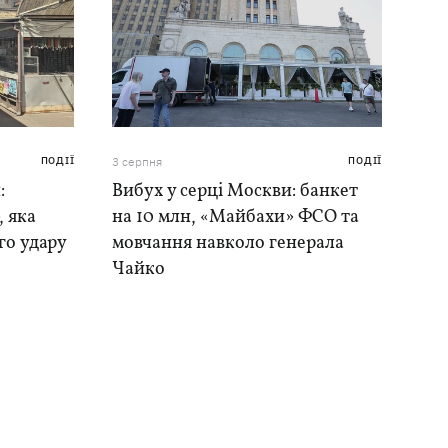
ПОДІЇ
3 серпня
ПОДІЇ
:
Вибух у серці Москви: банкет
, яка
на 10 млн, «Майбахи» ФСО та
го удару
мовчання навколо генерала
Чайко