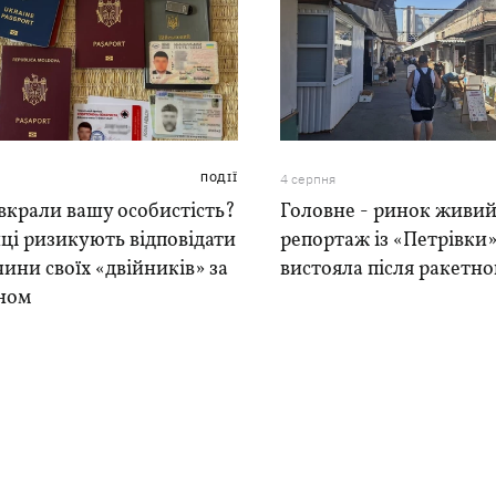
ПОДІЇ
4 серпня
вкрали вашу особистість?
Головне - ринок живий
ці ризикують відповідати
репортаж із «Петрівки»
чини своїх «двійників» за
вистояла після ракетно
ном