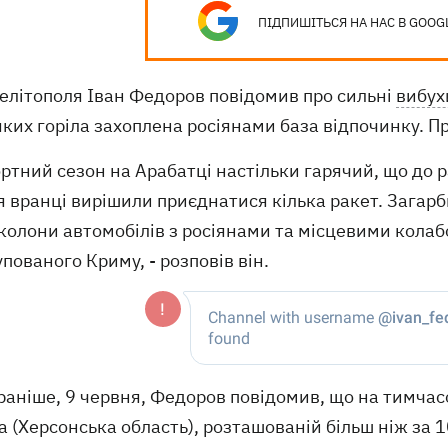
ПІДПИШІТЬСЯ НА НАС В GOOG
елітополя Іван Федоров повідомив про сильні
вибух
яких горіла захоплена росіянами база відпочинку. Пр
ртний сезон на Арабатці настільки гарячий, що до р
я вранці вирішили приєднатися кілька ракет. Загар
 колони автомобілів з росіянами та місцевими кола
пованого Криму, - розповів він.
раніше, 9 червня, Федоров повідомив, що на тимчас
а (Херсонська область), розташованій більш ніж за 1