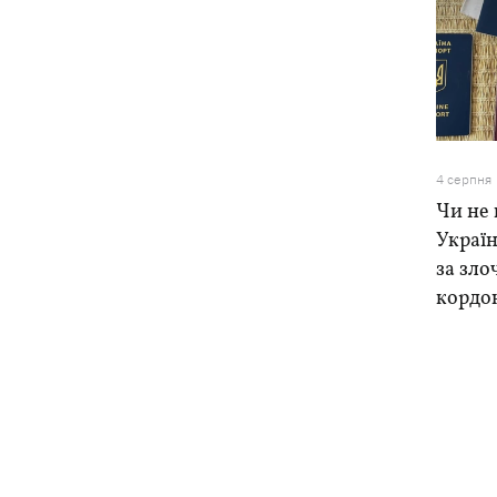
4 серпня
Чи не 
Україн
за зло
кордо