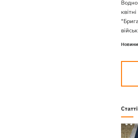
Водно
деталі теракту проти українських
військовополонених
квітні
"Бриг
військ
Новини 
Статті