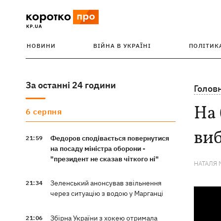
НОВИНИ
ВІЙНА В УКРАЇНІ
ПОЛІТИК
За останні 24 години
Голов
На 
6 серпня
ви
Федоров сподівається повернутися
21:59
на посаду міністра оборони -
"президент не сказав чіткого ні"
НАТАЛЯ 
Зеленський анонсував звільнення
21:34
через ситуацію з водою у Марганці
Збірна України з хокею отримала
21:06