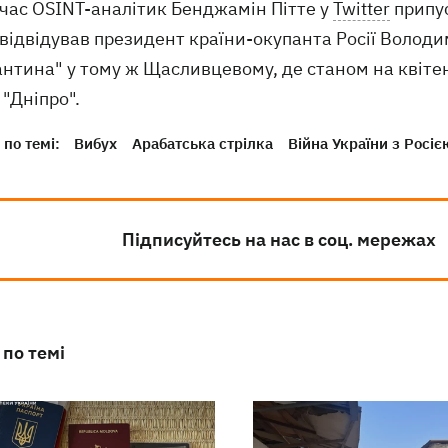
час OSINT-аналітик Бенджамін Пітте у
Twitter
припус
 відвідував президент країни-окупанта Росії Володи
антина" у тому ж Щасливцевому, де станом на квіте
 "Дніпро".
по темі:
Вибух
Арабатська стрілка
Війна України з Росіє
Підписуйтесь на нас в соц. мережах
 по темі