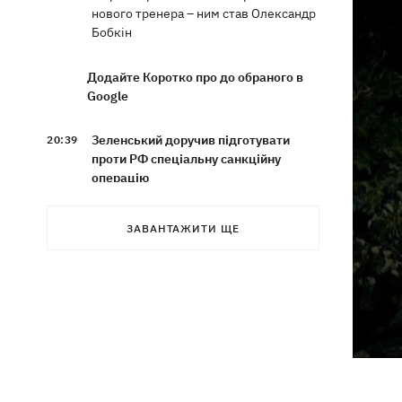
нового тренера – ним став Олександр
Бобкін
Додайте Коротко про до обраного в
Google
Зеленський доручив підготувати
20:39
проти РФ спеціальну санкційну
операцію
Дрони СБУ вразили два кораблі ФСБ
20:12
ЗАВАНТАЖИТИ ЩЕ
РФ "Балаклава" та "Керч"
Зеленський підписав укази про
19:40
звільнення ще чотирьох послів
Сердечко не витримало - внаслідок
19:19
атаки РФ у притулку на Київщині
загинули собаки