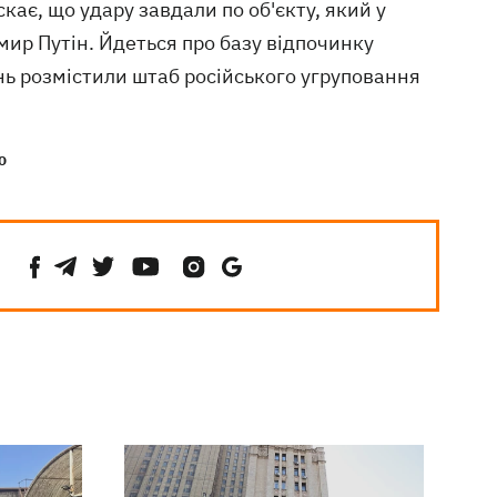
кає, що удару завдали по об'єкту, який у
мир Путін. Йдеться про базу відпочинку
нь розмістили штаб російського угруповання
ю