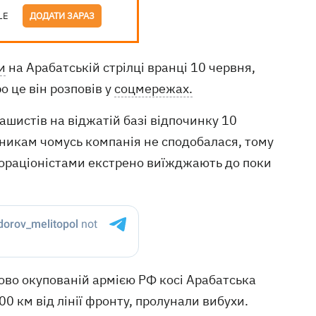
LE
ДОДАТИ ЗАРАЗ
и
на Арабатській стрілці вранці 10 червня,
о це він розповів у
соцмережах.
ашистів на віджатій базі відпочинку 10
бникам чомусь компанія не сподобалася, тому
бораціоністами екстрено виїжджають до поки
ово окупованій армією РФ косі Арабатська
00 км від лінії фронту, пролунали вибухи.