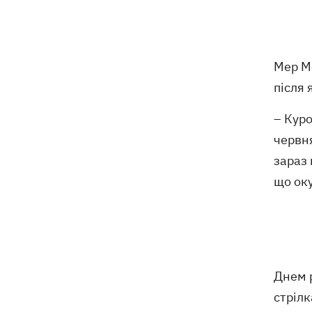
Російські дрони знищили депо
19:15
Укрпошти у Павлограді, загинули
співробітники
Мер М
після 
Зеленський заснував нове свято -
18:43
День військ зв'язку та кібербезпеки
ЗСУ
– Куро
червн
Український кандидат у судді МКС
18:13
зараз
Кішакевич не пройшов тест на знання
що оку
мов
18:05
Кадрова реформа Драпатого:
Валерій Маркус може стати
«генералом усіх сержантів» ЗСУ
Днем 
Оленівка: «Азов», СБУ та Офіс
17:58
стрілк
Генпрокурора оприлюднили нові