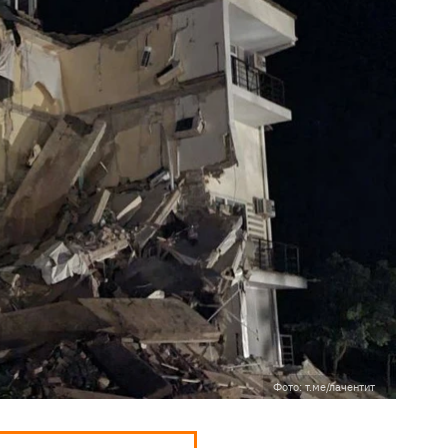
Фото: т.ме/лачентит