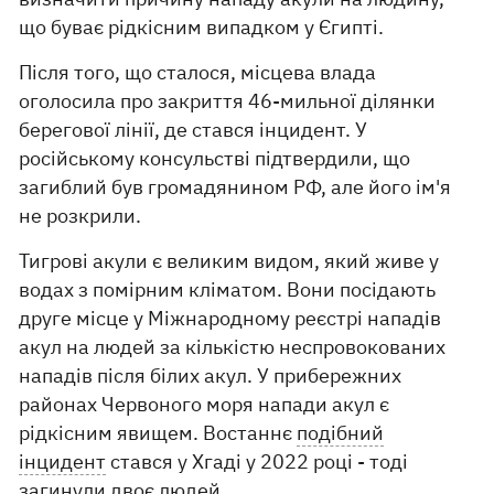
що буває рідкісним випадком у Єгипті.
Після того, що сталося, місцева влада
оголосила про закриття 46-мильної ділянки
берегової лінії, де стався інцидент. У
російському консульстві підтвердили, що
загиблий був громадянином РФ, але його ім'я
не розкрили.
Тигрові акули є великим видом, який живе у
водах з помірним кліматом. Вони посідають
друге місце у Міжнародному реєстрі нападів
акул на людей за кількістю неспровокованих
нападів після білих акул. У прибережних
районах Червоного моря напади акул є
рідкісним явищем. Востаннє
подібний
інцидент
стався у Хгаді у 2022 році - тоді
загинули двоє людей.