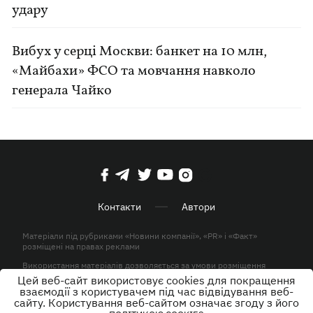
удару
Вибух у серці Москви: банкет на 10 млн,
«Майбахи» ФСО та мовчання навколо
генерала Чайко
Контакти
Автори
Матеріали під рубриками «Новини компанії», «PR» і «Факт»
розміщені на правах реклами
Використання матеріалів дозволяється за умови розміщення
активного гіперпосилання на KP.UA в першому абзаці.
Цей веб-сайт використовує cookies для покращення
взаємодії з користувачем під час відвідування веб-
© ТОВ «ЮЛАВ МЕДІА» 2026. Всі права захищені.
сайту. Користування веб-сайтом означає згоду з його