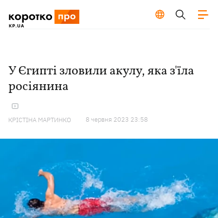
У Єгипті зловили акулу, яка з'їла
росіянина
8 червня 2023 23:58
КРІСТІНА МАРТИНКО