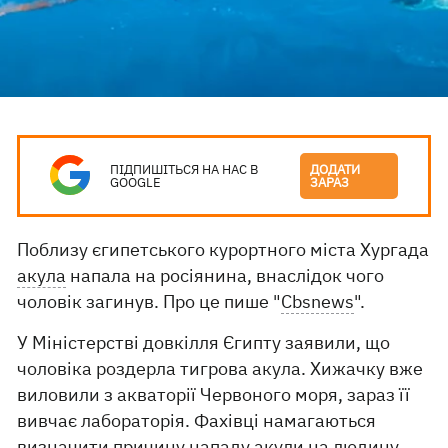
ПІДПИШІТЬСЯ НА НАС В
ДОДАТИ
GOOGLE
ЗАРАЗ
Поблизу єгипетського курортного міста Хургада
акула
напала на росіянина, внаслідок чого
чоловік загинув. Про це пише "
Сbsnews
".
У Міністерстві довкілля Єгипту заявили, що
чоловіка роздерла тигрова акула. Хижачку вже
виловили з акваторії Червоного моря, зараз її
вивчає лабораторія. Фахівці намагаються
визначити причину нападу акули на людину,