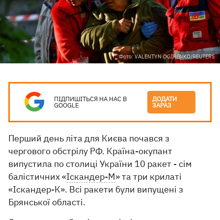
Фото: VALENTYN OGIRENKO/REUTERS
ПІДПИШІТЬСЯ НА НАС В
ДОДАТИ
GOOGLE
ЗАРАЗ
Перший день літа для Києва почався з
чергового обстрілу РФ. Країна-окупант
випустила по столиці України 10 ракет - сім
балістичних «
Іскандер-М
» та три крилаті
«Іскандер-К». Всі ракети були випущені з
Брянської області.