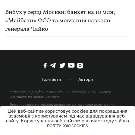
Вибух у серці Москви: банкет на 10 млн,
«Майбахи» ФСО та мовчання навколо
генерала Чайко
Контакти
Автори
Матеріали під рубриками «Новини компанії», «PR» і «Факт»
розміщені на правах реклами
Використання матеріалів дозволяється за умови розміщення
активного гіперпосилання на KP.UA в першому абзаці.
Цей веб-сайт використовує cookies для покращення
взаємодії з користувачем під час відвідування веб-
© ТОВ «ЮЛАВ МЕДІА» 2026. Всі права захищені.
сайту. Користування веб-сайтом означає згоду з його
ПОЛІТИКОЮ COOKIES
Дизайн