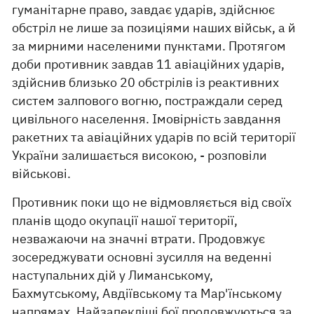
гуманітарне право, завдає ударів, здійснює
обстріл не лише за позиціями наших військ, а й
за мирними населеними пунктами. Протягом
доби противник завдав 11 авіаційних ударів,
здійснив близько 20 обстрілів із реактивних
систем залпового вогню, постраждали серед
цивільного населення. Імовірність завдання
ракетних та авіаційних ударів по всій території
України залишається високою, - розповіли
військові.
Противник поки що не відмовляється від своїх
планів щодо окупації нашої території,
незважаючи на значні втрати. Продовжує
зосереджувати основні зусилля на веденні
наступальних дій у Лиманському,
Бахмутському, Авдіївському та Мар'їнському
напрямах. Найзапекліші бої продовжуються за