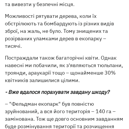
та вивезти у безпечні місця.
Можливості рятувати дерева, коли їх
обстрілюють та бомбардують із різних видів
зброї, на жаль, не було. Тому знищених та
розірваних уламками дерев в екопарку –
тисячі.
Постраждали також багаторічні квіти. Однак
навесні ми побачили, як з'являються тюльпани,
троянди, араукарії тощо – щонайменше 30%
квітників залишилися цілими.
- Вже вдалося порахувати завдану шкоду?
– "Фельдман екопарк" був повністю
зруйнований, а вся його територія – 140 га –
замінована. Тож ще довго основним завданням
буде розмінування території та розчищення