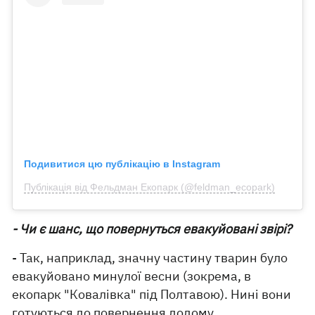
Подивитися цю публікацію в Instagram
Публікація від Фельдман Екопарк (@feldman_ecopark)
- Чи є шанс, що повернуться евакуйовані звірі?
- Так, наприклад, значну частину тварин було
евакуйовано минулої весни (зокрема, в
екопарк "Ковалівка" під Полтавою). Нині вони
готуються до
повернення додому
.