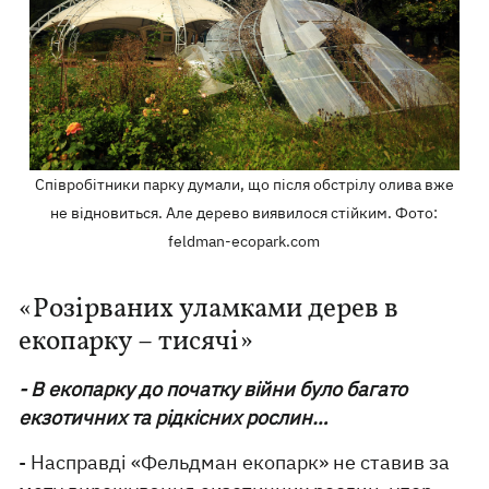
Співробітники парку думали, що після обстрілу олива вже
не відновиться. Але дерево виявилося стійким. Фото:
feldman-ecopark.com
«Розірваних уламками дерев в
екопарку – тисячі»
- В екопарку до початку війни було багато
екзотичних та рідкісних рослин…
- Насправді «Фельдман екопарк» не ставив за