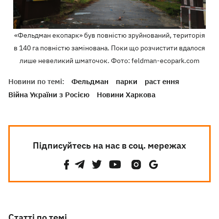
«Фельдман екопарк» був повністю зруйнований, територія
в 140 га повністю замінована. Поки що розчистити вдалося
лише невеликий шматочок. Фото: feldman-ecopark.com
Новини по темі:
Фельдман
парки
раст ення
Війна України з Росією
Новини Харкова
Підписуйтесь на нас в соц. мережах
Статті по темі