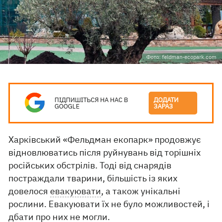
Фото: feldman-ecopark.com
ПІДПИШІТЬСЯ НА НАС В
ДОДАТИ
GOOGLE
ЗАРАЗ
Харківський «Фельдман екопарк» продовжує
відновлюватись після руйнувань від торішніх
російських обстрілів. Тоді від снарядів
постраждали тварини, більшість із яких
довелося
евакуювати
, а також унікальні
рослини. Евакуювати їх не було можливостей, і
дбати про них не могли.