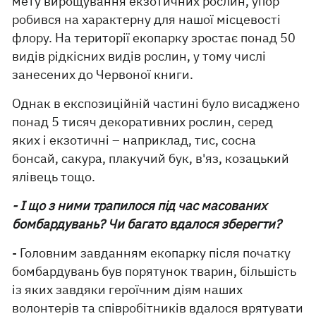
мету вирощування екзотичних рослин, упор
робився на характерну для нашої місцевості
флору. На території екопарку зростає понад 50
видів рідкісних видів рослин, у тому числі
занесених до Червоної книги.
Однак в експозиційній частині було висаджено
понад 5 тисяч декоративних рослин, серед
яких і екзотичні – наприклад, тис, сосна
бонсай, сакура, плакучий бук, в'яз, козацький
ялівець тощо.
- І що з ними трапилося під час масованих
бомбардувань? Чи багато вдалося зберегти?
- Головним завданням екопарку після початку
бомбардувань був порятунок тварин, більшість
із яких завдяки героїчним діям наших
волонтерів та співробітників вдалося врятувати