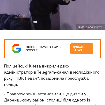
Фото: t.me/gunpKyiv
ПІДПИШІТЬСЯ НА НАС В
ДОДАТИ
GOOGLE
ЗАРАЗ
Поліцейські Києва викрили двох
адміністраторів Telegram-каналів молодіжного
руху "ПВК Редан"
, повідомила
пресслужба
поліції
.
- Правоохоронці встановили, що днями у
Дарницькому районі столиці біля одного із