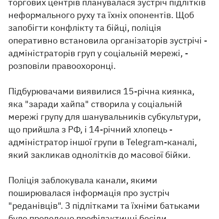
торгових центрів планувалася зустріч підлітків
неформального руху та їхніх опонентів. Щоб
запобігти конфлікту та бійці, поліція
оперативно встановила організаторів зустрічі -
адміністраторів груп у соціальній мережі, -
розповіли правоохоронці.
Підбурювачами виявилися 15-річна киянка,
яка "заради хайпа" створила у соціальній
мережі групу для шанувальників субкультури,
що прийшла з РФ, і 14-річний хлопець -
адміністратор іншої групи в Telegram-каналі,
який закликав однолітків до масової бійки.
Поліція заблокувала канали, якими
поширювалася інформація про зустріч
"реданівців". З підлітками та їхніми батьками
було проведено профілактичні бесіди.