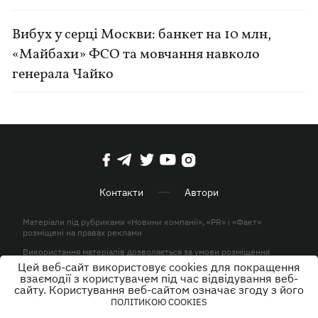
Вибух у серці Москви: банкет на 10 млн,
«Майбахи» ФСО та мовчання навколо
генерала Чайко
Контакти
Автори
Матеріали під рубриками «Новини компанії», «PR» і «Факт»
розміщені на правах реклами
Використання матеріалів дозволяється за умови розміщення
активного гіперпосилання на KP.UA в першому абзаці.
Цей веб-сайт використовує cookies для покращення
взаємодії з користувачем під час відвідування веб-
© ТОВ «ЮЛАВ МЕДІА» 2026. Всі права захищені.
сайту. Користування веб-сайтом означає згоду з його
ПОЛІТИКОЮ COOKIES