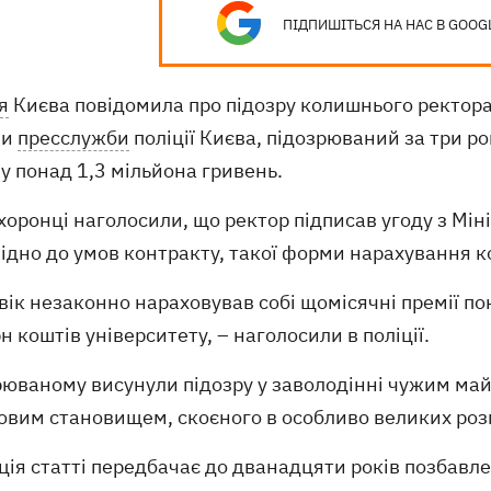
ПІДПИШІТЬСЯ НА НАС В GOOG
я
Києва повідомила про підозру колишнього ректора 
ми
пресслужби
поліції Києва, підозрюваний за три р
у понад 1,3 мільйона гривень.
оронці наголосили, що ректор підписав угоду з Мініс
ідно до умов контракту, такої форми нарахування ко
вік незаконно нараховував собі щомісячні премії по
н коштів університету, – наголосили в поліції.
рюваному висунули підозру у заволодінні чужим м
овим становищем, скоєного в особливо великих роз
ція статті передбачає до дванадцяти років позбавл