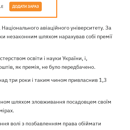
LE
ДОДАТИ ЗАРАЗ
Національного авіаційного університету. За
оки незаконним шляхом нарахував собі премії
терством освіти і науки України, і,
штів, як премія, не було передбачено.
над три роки і таким чином привласнив 1,3
айном шляхом зловживання посадовцем своїм
мірах.
ення волі з позбавленням права обіймати