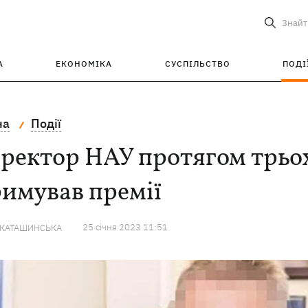
Знайт
А
ЕКОНОМІКА
СУСПІЛЬСТВО
ПОДІ
на
Події
ректор НАУ протягом трьох
имував премії
25 сiчня 2023 11:51
 КАТАШИНСЬКА