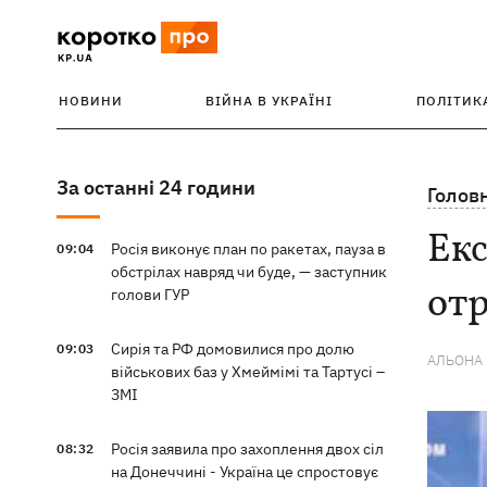
НОВИНИ
ВІЙНА В УКРАЇНІ
ПОЛІТИК
За останні 24 години
Голов
Екс
Росія виконує план по ракетах, пауза в
09:04
обстрілах навряд чи буде, — заступник
отр
голови ГУР
Сирія та РФ домовилися про долю
09:03
АЛЬОНА
військових баз у Хмеймімі та Тартусі –
ЗМІ
Росія заявила про захоплення двох сіл
08:32
на Донеччині - Україна це спростовує