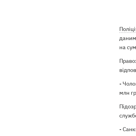
07:00
Ти не турист, ти - втікач! Суди
закидають протоколами про уявних
порушників кордону
Поліці
дани
Удар по Радушному - російська ракета
06:59
вбила 10 членів родини Воронових
на сум
У Польщі тисячі людей вийшли на
06:33
Правох
вулиці через зростання агресії проти
відпов
українців
- Чоло
10 серпня - яке церковне свято, що
05:30
млн гр
сьогодні не можна робити, все про
цей день
Підоз
9 серпня
служб
- Санк
У КМДА спростували використання
21:47