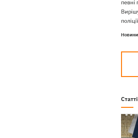
спецтеніки, яку Британія передала
певні 
для ЗСУ
Вирішу
поліції
Новини 
Статті