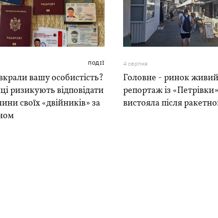
ПОДІЇ
4 серпня
вкрали вашу особистість?
Головне - ринок живий
ці ризикують відповідати
репортаж із «Петрівки»
чини своїх «двійників» за
вистояла після ракетно
ном