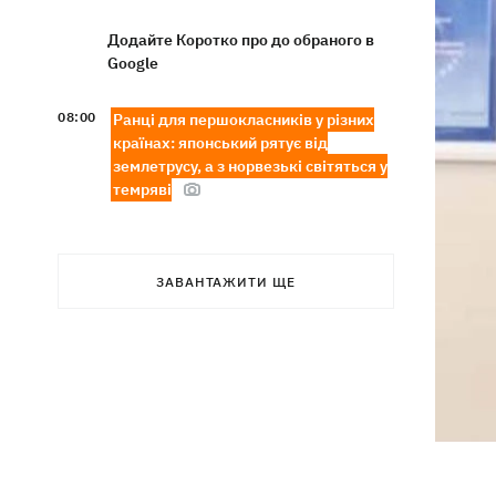
Додайте Коротко про до обраного в
Google
08:00
Ранці для першокласників у різних
країнах: японський рятує від
землетрусу, а з норвезькі світяться у
темряві
США не передають Україні ліцензії на
07:58
ракети, бо виробники Patriot
побоюються конкуренції, - The
ЗАВАНТАЖИТИ ЩЕ
Atlantic
Росіяни масовано атакували Суми
07:30
КАБами - є руйнування та поранені
07:00
МАФи зникають, ціни зростають: до
чого призвів масштабний демонтаж
кіосків у Києві