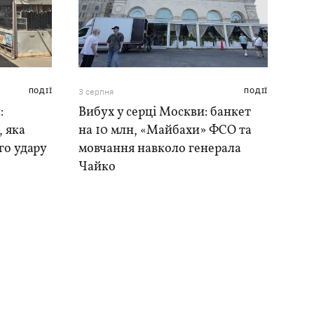
ПОДІЇ
3 серпня
ПОДІЇ
:
Вибух у серці Москви: банкет
, яка
на 10 млн, «Майбахи» ФСО та
го удару
мовчання навколо генерала
Чайко