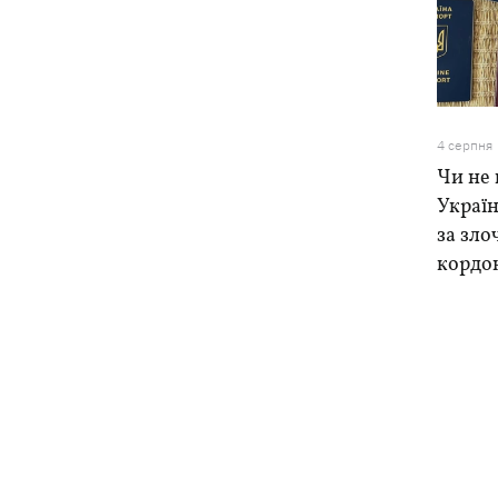
4 серпня
Чи не 
Україн
за зло
кордо