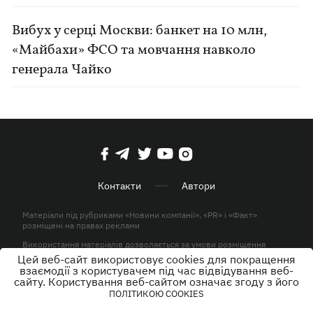
Вибух у серці Москви: банкет на 10 млн,
«Майбахи» ФСО та мовчання навколо
генерала Чайко
Контакти
Автори
Матеріали під рубриками «Новини компанії», «PR» і «Факт»
розміщені на правах реклами
Використання матеріалів дозволяється за умови розміщення
активного гіперпосилання на KP.UA в першому абзаці.
Цей веб-сайт використовує cookies для покращення
взаємодії з користувачем під час відвідування веб-
© ТОВ «ЮЛАВ МЕДІА» 2026. Всі права захищені.
сайту. Користування веб-сайтом означає згоду з його
ПОЛІТИКОЮ COOKIES
Дизайн