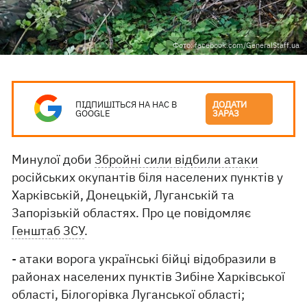
Фото: facebook.com/GeneralStaff.ua
ПІДПИШІТЬСЯ НА НАС В
ДОДАТИ
GOOGLE
ЗАРАЗ
Минулої доби
Збройні сили відбили атаки
російських окупантів біля населених пунктів у
Харківській, Донецькій, Луганській та
Запорізькій областях. Про це повідомляє
Генштаб ЗСУ
.
- атаки ворога українські бійці відобразили в
районах населених пунктів Зибіне Харківської
області, Білогорівка Луганської області;