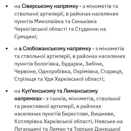
на
Сіверському напрямку
- з мінометів та
ствольної артилерії, в районах населених
пунктів Миколаївка та Сеньківка
Чернігівської області та Студенок на
Сумщині;
н
а Слобожанському напрямку
- з мінометів
та ствольної артилерії, в районах населених
пунктів Бологівка, Бударки, Зибіне,
Червоне, Одноробівка, Охрімівка, Стариця,
Стрільця та Уди Харківської області;
на
Куп'янському та Лиманському
напрямках
- з танків, мінометів, ствольної
та реактивної артилерії, в районах
населених пунктів Берестове, Вишневе,
Котлярівка Харківської області, Невське на
Луганщині та Лиман та Торське Донецької