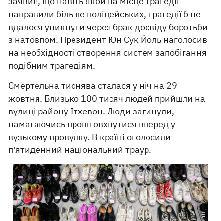
заявив, що навіть якби на місце трагедії
направили більше поліцейських, трагедії б не
вдалося уникнути через брак досвіду боротьби
з натовпом. Президент Юн Сук Йоль наголосив
на необхідності створення систем запобігання
подібним трагедіям.
Смертельна тиснява сталася у ніч на 29
жовтня. Близько 100 тисяч людей прийшли на
вулиці району Ітхевон. Люди загинули,
намагаючись проштовхнутися вперед у
вузькому провулку. В країні оголосили
п'ятиденний національний траур.