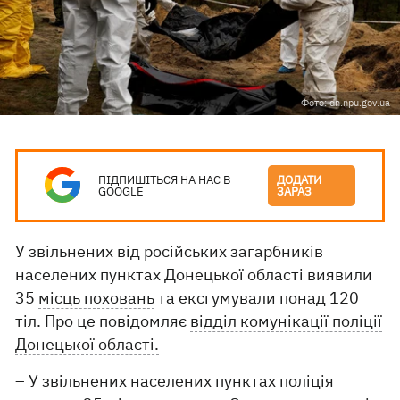
Фото: dn.npu.gov.ua
ПІДПИШІТЬСЯ НА НАС В
ДОДАТИ
GOOGLE
ЗАРАЗ
У звільнених від російських загарбників
населених пунктах Донецької області виявили
35
місць поховань
та ексгумували понад 120
тіл. Про це повідомляє
відділ комунікації поліції
Донецької області.
– У звільнених населених пунктах поліція