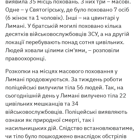
виявила 35 місць поховань. З них три – масові.
Одне – у Святогірську, де було поховано 7 осіб
(6 жінок та 1 чоловік). Інші – на цвинтарі у
Лимані. У братській могилі поховано кілька
десятків військовослужбовців ЗСУ, а на другій
локації перебувають понад сотня цивільних.
Людей ховали цілими сім'ями, – розповіли
правоохоронці.
Розкопки на місцях масового поховання у
Лимані продовжуються. За тиждень роботи
поліцейські вилучили тіла 56 людей. Так, на
сьогоднішній день у Лимані вилучено тіла 22
цивільних мешканців та 34
військовослужбовців. Поліцейські виявляють
ознаки як природної смерті, так і
насильницьких дій. Слідство встановлюватиме,
чи тіло було пошкоджено внаслідок обстрілів