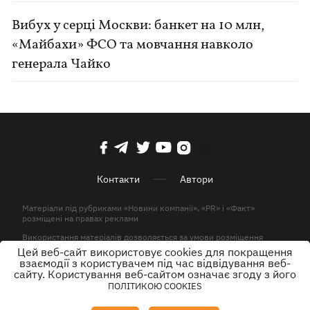
Вибух у серці Москви: банкет на 10 млн,
«Майбахи» ФСО та мовчання навколо
генерала Чайко
Контакти
Автори
Матеріали під рубриками «Новини компанії», «PR» і «Факт»
розміщені на правах реклами
Використання матеріалів дозволяється за умови розміщення
активного гіперпосилання на KP.UA в першому абзаці.
Цей веб-сайт використовує cookies для покращення
взаємодії з користувачем під час відвідування веб-
© ТОВ «ЮЛАВ МЕДІА» 2026. Всі права захищені.
сайту. Користування веб-сайтом означає згоду з його
ПОЛІТИКОЮ COOKIES
Дизайн