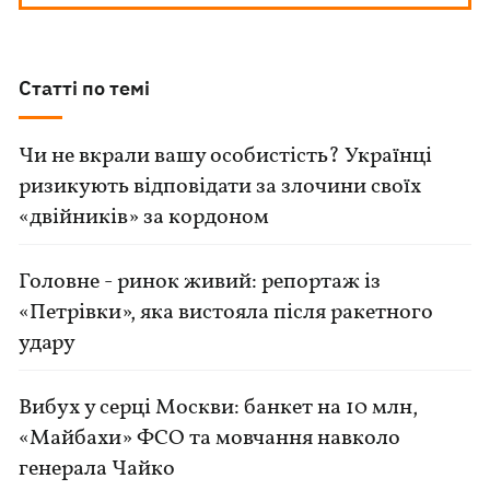
Статті по темі
Чи не вкрали вашу особистість? Українці
ризикують відповідати за злочини своїх
«двійників» за кордоном
Головне - ринок живий: репортаж із
«Петрівки», яка вистояла після ракетного
удару
Вибух у серці Москви: банкет на 10 млн,
«Майбахи» ФСО та мовчання навколо
генерала Чайко