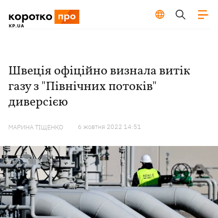
Швеція офіційно визнала витік
газу з "Північних потоків"
диверсією
6 жовтня 2022 14:51
МАРИНА ТІЩЕНКО