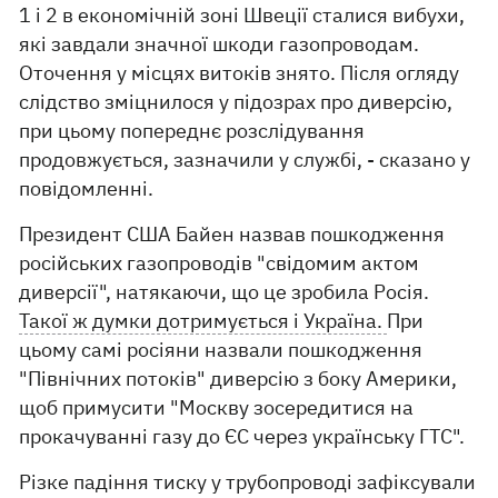
1 і 2 в економічній зоні Швеції сталися вибухи,
які завдали значної шкоди газопроводам.
Оточення у місцях витоків знято. Після огляду
слідство зміцнилося у підозрах про диверсію,
при цьому попереднє розслідування
продовжується, зазначили у службі, - сказано у
повідомленні.
Президент США Байен назвав пошкодження
російських газопроводів "свідомим актом
диверсії", натякаючи, що це зробила Росія.
Такої ж думки дотримується і Україна.
При
цьому самі росіяни назвали пошкодження
"Північних потоків" диверсію з боку Америки,
щоб примусити "Москву зосередитися на
прокачуванні газу до ЄС через українську ГТС".
Різке падіння тиску у трубопроводі зафіксували