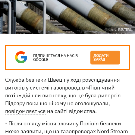
Фото: REUTERS
ПІДПИШІТЬСЯ НА НАС В
ДОДАТИ
GOOGLE
ЗАРАЗ
Служба безпеки Швеції у ході розслідування
витоків у системі газопроводів
«Північний
потік»
дійшли висновку, що це була диверсія.
Підозру поки що нікому не оголошували,
повідомляється
на сайті відомства.
- Після огляду місця злочину Поліція безпеки
може заявити, що на газопроводах Nord Stream