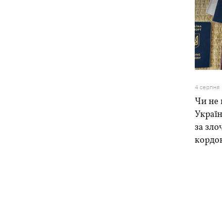
4 серпня
Чи не 
Україн
за зло
кордо