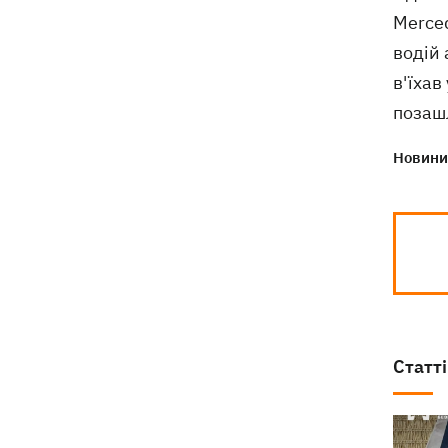
Merced
водій 
в'їхав
позаш
Новини 
Статті