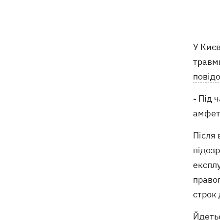
відступає, прогнозують локальні дощі
з грозами
Україна знищуватиме балістичні
18:45
У Киє
установки військ РФ, - Зеленський
травми
повід
18:27
Гар, дим і смог після обстрілів: як
захистити себе та близьких
- Під 
Генштаб спростував руйнування
18:17
амфета
Бортницької станції в Києві після атак
РФ
Після 
підозр
В МЗС відреагували на резонансну
17:45
заяву Залужного про НАТО - "слова
експлу
вирвали із контексту"
правоп
строк 
Йдеть