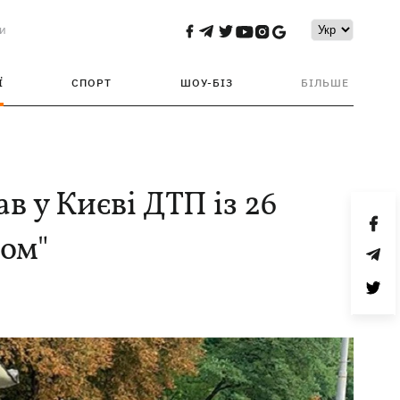
и
Ї
СПОРТ
ШОУ-БІЗ
БІЛЬШЕ
в у Києві ДТП із 26
фом"