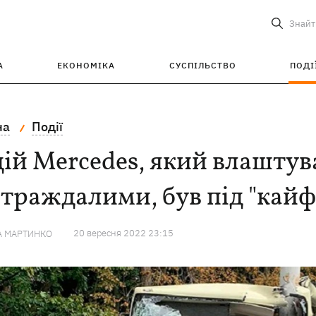
Знайт
А
ЕКОНОМІКА
СУСПІЛЬСТВО
ПОДІ
на
Події
ій Mercedes, який влаштува
траждалими, був під "кай
20 вересня 2022 23:15
А МАРТИНКО