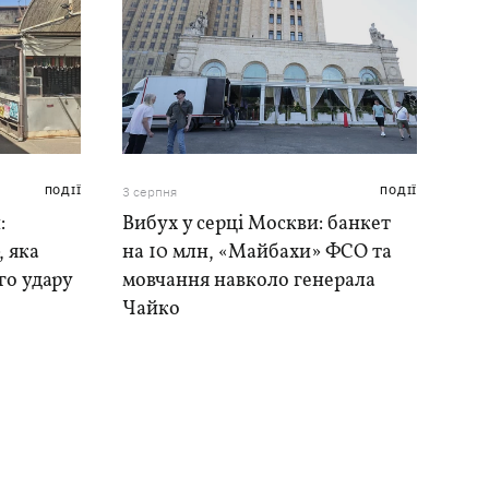
ПОДІЇ
3 серпня
ПОДІЇ
:
Вибух у серці Москви: банкет
, яка
на 10 млн, «Майбахи» ФСО та
го удару
мовчання навколо генерала
Чайко