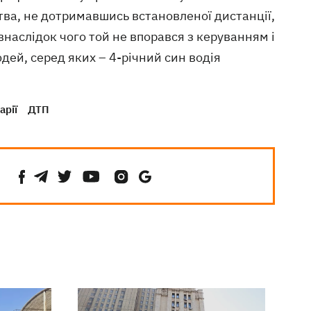
тва, не дотримавшись встановленої дистанції,
внаслідок чого той не впорався з керуванням і
юдей, серед яких – 4-річний син водія
арії
ДТП