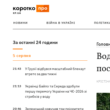
НОВИНИ
ВІЙНА В УКРАЇНІ
ПОЛІТИК
За останні 24 години
Голов
Вод
5 серпня
пос
У Грузії відбувся масштабний блекаут
21:43
втретє за два тижні
КРІСТІН
Українці Байло та Середа здобули
21:13
першу перемогу України на ЧЄ-2026 зі
стрибків у воду
Зеленський озвучив три пріоритети
20:46