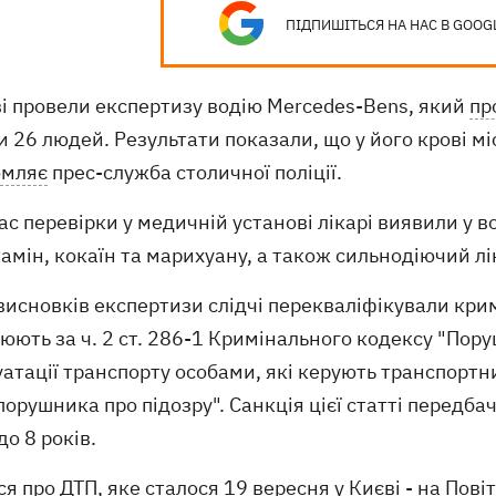
ПІДПИШІТЬСЯ НА НАС В GOOG
ві провели експертизу водію Mercedes-Bens, який
пр
 26 людей. Результати показали, що у його крові мі
омляє
прес-служба столичної поліції.
час перевірки у медичній установі лікарі виявили у в
мін, кокаїн та марихуану, а також сильнодіючий лік
висновків експертизи слідчі перекваліфікували кри
юють за ч. 2 ст. 286-1 Кримінального кодексу "Пор
атації транспорту особами, які керують транспортн
орушника про підозру". Санкція цієї статті передба
до 8 років.
ся
про ДТП
, яке сталося 19 вересня у Києві - на Пов