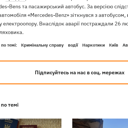
es-Bens та пасажирський автобус. За версією слідс
автомобіля «Mercedes-Benz» зіткнувся з автобусом, 
 у електроопору. Внаслідок аварії постраждали 26 л
ляховика.
по темі:
Кримінальну справу
водії
Наркотики
Київ
Ав
Підписуйтесь на нас в соц. мережах
 по темі