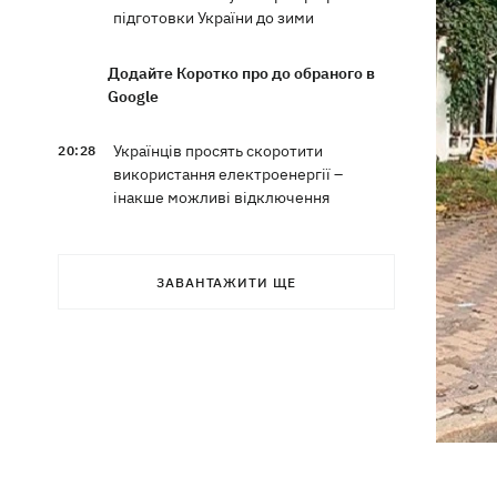
підготовки України до зими
Додайте Коротко про до обраного в
Google
Українців просять скоротити
20:28
використання електроенергії –
інакше можливі відключення
Тайський футболіст загинув від удару
19:50
блискавки просто на полі
ЗАВАНТАЖИТИ ЩЕ
Рада нацбезпеки затвердила План
19:47
стійкості Києва, - Клименко
Мудрик зіграв за "Челсі" – вперше за
19:19
615 днів
Погода в Україні 6 серпня – спека
18:53