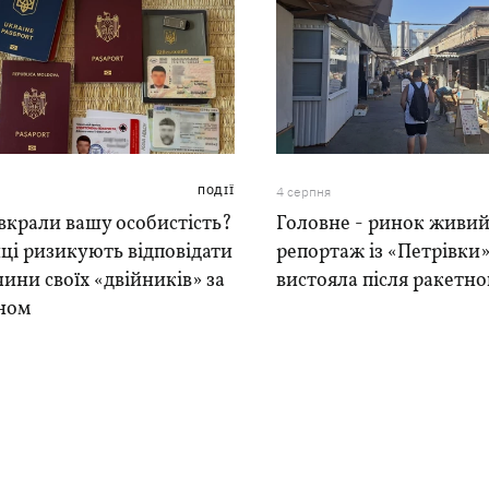
ПОДІЇ
4 серпня
вкрали вашу особистість?
Головне - ринок живий
ці ризикують відповідати
репортаж із «Петрівки»
чини своїх «двійників» за
вистояла після ракетно
ном