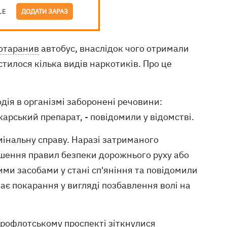
LE
ДОДАТИ ЗАРАЗ
отаранив
автобус, внаслідок чого отримали
стилося кілька видів наркотиків. Про це
одія в організмі заборонені речовини:
арський препарат, - повідомили у відомстві.
мінальну справу. Наразі затриманого
ушення правил безпеки дорожнього руху або
ими засобами у стані сп'яніння та повідомили
чає покарання у вигляді позбавлення волі на
ітрофлотському проспекті зіткнулися