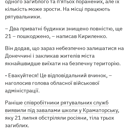
одного загиблого та п'ятьох поранених, але їх
кількість може зрости. На місці працюють
рятувальники.
– Два приватні будинки знищено повністю, ще
21 – пошкоджено, – написав Кириленко.
Він додав, що зараз небезпечно залишатися на
Донеччині і закликав жителів міста
якнайшвидше виїхати на безпечну територію.
- Евакуйтеся! Це відповідальний вчинок, –
наголосив голова обласної військової
адміністрації.
Раніше
співробітники рятувальних служб
виявили під завалами школи у Краматорську
,
яку 21 липня обстріляли росіяни, тіла трьох
загиблих.