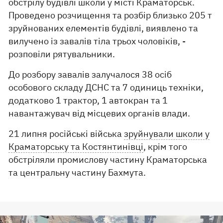
обстрілу будівлі школи у місті Краматорськ.
Проведено розчищення та розбір близько 205 т
зруйнованих елементів будівлі, виявлено та
вилучено із завалів тіла трьох чоловіків, -
розповіли рятувальники.
До розбору завалів залучалося 38 осіб
особового складу ДСНС та 7 одиниць техніки,
додатково 1 трактор, 1 автокран та 1
навантажувач від місцевих органів влади.
21 липня російські війська
зруйнували школи у
Краматорську та Костянтинівці
, крім того
обстріляли промислову частину Краматорська
та центральну частину Бахмута.