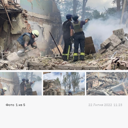
Фото
1
из
5
22 Липня 2022
11:23