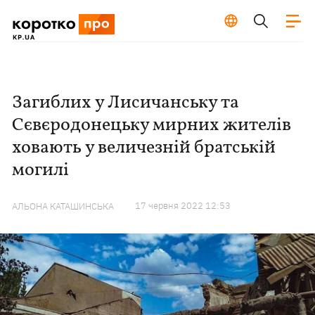
Загиблих у Лисичанську та
Сєвєродонецьку мирних жителів
ховають у величезній братській
могилі
17 червня 2022 12:53
АЛЬОНА КАТАШИНСЬКА