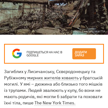
Фото: t.me/luhanskaVTSA
ПІДПИШІТЬСЯ НА НАС В
ДОДАТИ
GOOGLE
ЗАРАЗ
Загиблих у Лисичанську, Сєвєродонецьку та
Рубіжному
мирних жителів ховають
у братській
могилі. У ямі – дюжина або близько того мішків
із трупами. Людей звалюють у купу, бо вони не
мають родичів, які могли б забрати та поховати
їхні тіла, пише
The New York Times.