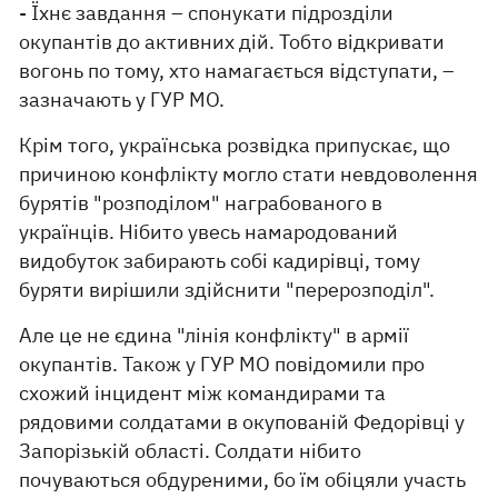
- Їхнє завдання – спонукати підрозділи
окупантів до активних дій. Тобто відкривати
вогонь по тому, хто намагається відступати, –
зазначають у ГУР МО.
Крім того, українська розвідка припускає, що
причиною конфлікту могло стати невдоволення
бурятів "розподілом" награбованого в
українців. Нібито увесь намародований
видобуток забирають собі кадирівці, тому
буряти вирішили здійснити "перерозподіл".
Але це не єдина "лінія конфлікту" в армії
окупантів. Також у ГУР МО повідомили про
схожий інцидент між командирами та
рядовими солдатами в окупованій Федорівці у
Запорізькій області. Солдати нібито
почуваються обдуреними, бо їм обіцяли участь