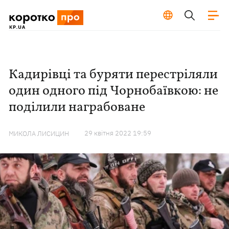
Кадирівці та буряти перестріляли
один одного під Чорнобаївкою: не
поділили награбоване
29 квiтня 2022 19:59
МИКОЛА ЛИСИЦИН