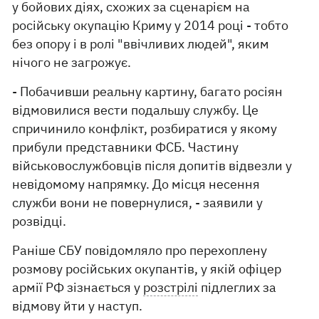
у бойових діях, схожих за сценарієм на
російську окупацію Криму у 2014 році - тобто
без опору і в ролі "ввічливих людей", яким
нічого не загрожує.
- Побачивши реальну картину, багато росіян
відмовилися вести подальшу службу. Це
спричинило конфлікт, розбиратися у якому
прибули представники ФСБ. Частину
військовослужбовців після допитів відвезли у
невідомому напрямку. До місця несення
служби вони не повернулися, - заявили у
розвідці.
Раніше СБУ повідомляло про перехоплену
розмову російських окупантів, у якій офіцер
армії РФ зізнається у
розстрілі
підлеглих за
відмову йти у наступ.