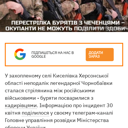
Фото: t.me\ГУР МО України
ПІДПИШІТЬСЯ НА НАС В
ДОДАТИ
GOOGLE
ЗАРАЗ
У захопленому селі Киселівка Херсонської
області неподалік легендарної Чорнобаївки
сталася стрілянина між російськими
військовими - буряти посварилися з
кадирівцями
. Інформацією про інцидент 30
квітня
поділилося
у своєму телеграм-каналі
Головне управління розвідки Міністерства
оборони України