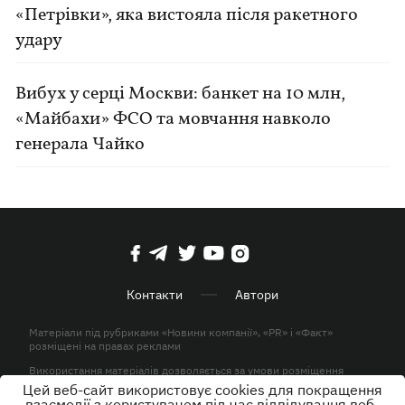
«Петрівки», яка вистояла після ракетного
удару
Вибух у серці Москви: банкет на 10 млн,
«Майбахи» ФСО та мовчання навколо
генерала Чайко
Контакти
Автори
Матеріали під рубриками «Новини компанії», «PR» і «Факт»
розміщені на правах реклами
Використання матеріалів дозволяється за умови розміщення
активного гіперпосилання на KP.UA в першому абзаці.
Цей веб-сайт використовує cookies для покращення
взаємодії з користувачем під час відвідування веб-