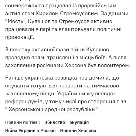
соцмережах та працював із проросійським
активістом Кирилом Стремоусовим. За даними
"Мосту", Кулешов та Стремоусов активно
працювали в парі та влаштовували політичні
провокації.
З початку активної фази війни Кулешов
проводив прямі трансляції з місць боїв. А після
захоплення росіянами Херсона був волонтером.
Раніше українська розвідка повідомила, що
окупанти готуються провести на тимчасово
захопленому півдні України низку псевдо-
референдумів, у тому числі про створення т.зв.
"
Херсонської народної республіки
"
Новини по темі:
Вбивство
окупація
Війна України з Росією
Новини Херсона