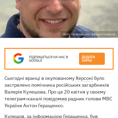
Фото: facebook.com \Валерій Кулешов
ПІДПИШІТЬСЯ НА НАС В
ДОДАТИ
GOOGLE
ЗАРАЗ
Сьогодні вранці в окупованому
Херсоні
було
застрелено помічника російських загарбників
Валерія Кулешова. Про це 20 квітня у своєму
телеграм-каналі
повідомив
радник голови МВС
України Антон Геращенко.
Кулешов, за інформацією Геращенка, був