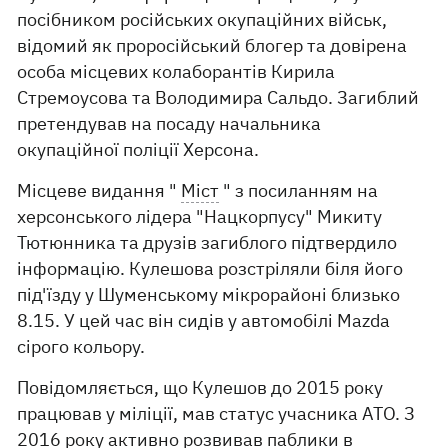
посібником російських окупаційних військ,
відомий як проросійський блогер та довірена
особа місцевих колаборантів Кирила
Стремоусова та Володимира Сальдо. Загиблий
претендував на посаду начальника
окупаційної поліції Херсона.
Місцеве видання "
Міст
" з посиланням на
херсонського лідера "Нацкорпусу" Микиту
Тютюнника та друзів загиблого підтвердило
інформацію. Кулешова розстріляли біля його
під'їзду у Шуменському мікрорайоні близько
8.15. У цей час він сидів у автомобілі Mazda
сірого кольору.
Повідомляється, що Кулешов до 2015 року
працював у міліції, мав статус учасника АТО. З
2016 року активно розвивав паблики в