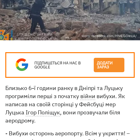
Фото: facebook.com/MNS.GOV.UA/
ПІДПИШІТЬСЯ НА НАС В
ДОДАТИ
GOOGLE
ЗАРАЗ
Близько 6-ї години ранку в Дніпрі та Луцьку
прогриміли перші з початку
війни
вибухи. Як
написав на своїй сторінці у Фейсбуці мер
Луцька
Ігор Поліщук
, вони прозвучали біля
аеродрому.
- Вибухи осторонь аеропорту. Всім у укриття! –