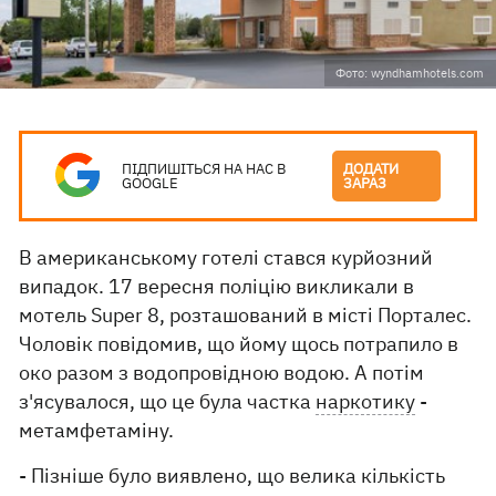
Фото: wyndhamhotels.com
ПІДПИШІТЬСЯ НА НАС В
ДОДАТИ
GOOGLE
ЗАРАЗ
В американському готелі стався курйозний
випадок. 17 вересня поліцію викликали в
мотель Super 8, розташований в місті Порталес.
Чоловік повідомив, що йому щось потрапило в
око разом з водопровідною водою. А потім
з'ясувалося, що це була частка
наркотику
-
метамфетаміну.
- Пізніше було виявлено, що велика кількість