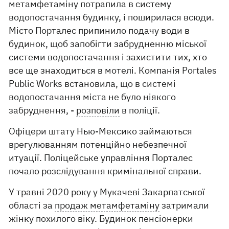
метамфетаміну потрапила в систему
водопостачання будинку, і поширилася всюди.
Місто Порталес припинило подачу води в
будинок, щоб запобігти забрудненню міської
системи водопостачання і захистити тих, хто
все ще знаходиться в мотелі. Компанія Portales
Public Works встановила, що в системі
водопостачання міста не було ніякого
забруднення, -
розповіли
в поліції.
Офіцери штату Нью-Мексико займаються
врегулюванням потенційно небезпечної
итуації. Поліцейське управління Порталес
почало розслідування кримінальної справи.
У травні 2020 року у Мукачеві Закарпатської
області за
продаж метамфетаміну
затримали
жінку похилого віку. Будинок пенсіонерки