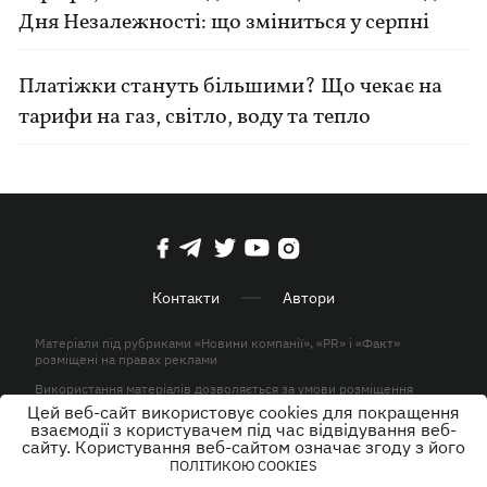
Дня Незалежності: що зміниться у серпні
Платіжки стануть більшими? Що чекає на
тарифи на газ, світло, воду та тепло
Контакти
Автори
Матеріали під рубриками «Новини компанії», «PR» і «Факт»
розміщені на правах реклами
Використання матеріалів дозволяється за умови розміщення
активного гіперпосилання на KP.UA в першому абзаці.
Цей веб-сайт використовує cookies для покращення
взаємодії з користувачем під час відвідування веб-
© ТОВ «ЮЛАВ МЕДІА» 2026. Всі права захищені.
сайту. Користування веб-сайтом означає згоду з його
ПОЛІТИКОЮ COOKIES