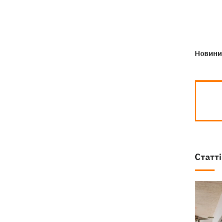
деталі теракту проти українських
військовополонених
Новини 
Статті