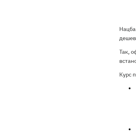
Російські дрони знищили депо
19:15
Укрпошти у Павлограді, загинули
співробітники
Нацба
дешев
Зеленський заснував нове свято -
18:43
День військ зв'язку та кібербезпеки
ЗСУ
Так, о
встано
Український кандидат у судді МКС
18:13
Кішакевич не пройшов тест на знання
Курс п
мов
18:05
Кадрова реформа Драпатого:
Валерій Маркус може стати
«генералом усіх сержантів» ЗСУ
Оленівка: «Азов», СБУ та Офіс
17:58
Генпрокурора оприлюднили нові