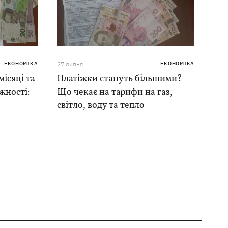
ЕКОНОМІКА
27 липня
ЕКОНОМІКА
місяці та
Платіжки стануть більшими?
жності:
Що чекає на тарифи на газ,
світло, воду та тепло