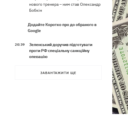
нового тренера – ним став Олександр
Бобкін
Додайте Коротко про до обраного в
Google
Зеленський доручив підготувати
20:39
проти РФ спеціальну санкційну
операцію
Дрони СБУ вразили два кораблі ФСБ
20:12
ЗАВАНТАЖИТИ ЩЕ
РФ "Балаклава" та "Керч"
Зеленський підписав укази про
19:40
звільнення ще чотирьох послів
Сердечко не витримало - внаслідок
19:19
атаки РФ у притулку на Київщині
загинули собаки