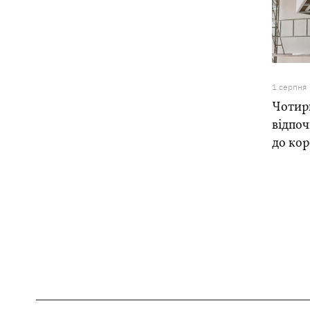
1 серпня
Чотири
відпоч
до ко