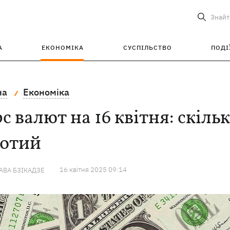
Знайт
А
ЕКОНОМІКА
СУСПІЛЬСТВО
ПОДІ
на
Економіка
с валют на 16 квітня: скіл
лотий
16 квiтня 2025 09:14
ВА БЗІКАДЗЕ