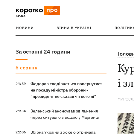
НОВИНИ
ВІЙНА В УКРАЇНІ
ПОЛІТИК
За останні 24 години
Голов
Кур
6 серпня
і з
Федоров сподівається повернутися
21:59
на посаду міністра оборони -
"президент не сказав чіткого ні"
МИРОСЛА
Зеленський анонсував звільнення
21:34
через ситуацію з водою у Марганці
Збірна України з хокею отримала
21:06