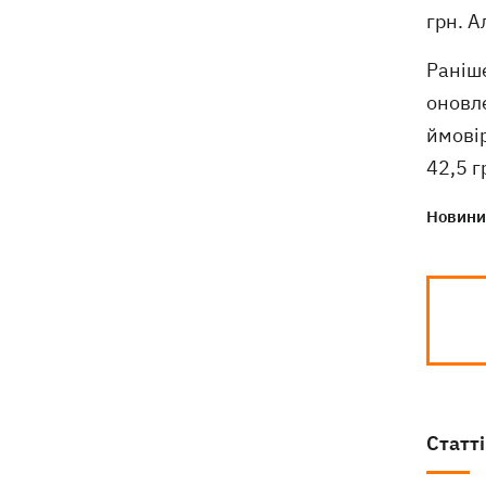
грн. А
Раніше
оновле
ймовір
42,5 г
Новини 
Статті