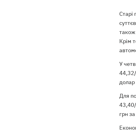
відступає, прогнозують локальні дощі
з грозами
Старі 
суттєв
Україна знищуватиме балістичні
18:45
також 
установки військ РФ, - Зеленський
Крім т
18:27
Гар, дим і смог після обстрілів: як
автомо
захистити себе та близьких
У четв
Генштаб спростував руйнування
18:17
44,32/
Бортницької станції в Києві після атак
РФ
долар 
В МЗС відреагували на резонансну
17:45
Для по
заяву Залужного про НАТО - "слова
43,40/
вирвали із контексту"
грн за
Економ