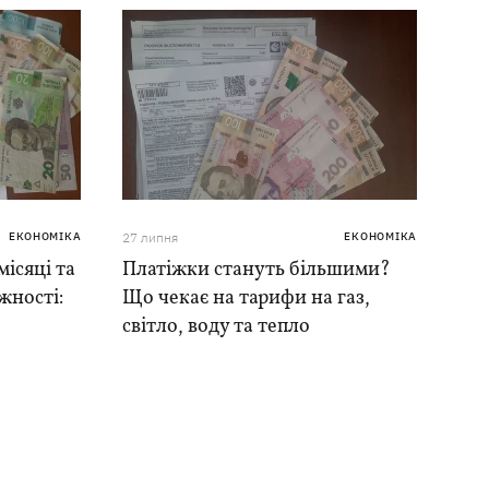
ЕКОНОМІКА
27 липня
ЕКОНОМІКА
місяці та
Платіжки стануть більшими?
жності:
Що чекає на тарифи на газ,
світло, воду та тепло