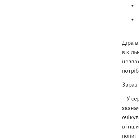
Діра в
в кіль
незва
потріб
Зараз 
– У се
зазнач
очікув
в інши
попит 