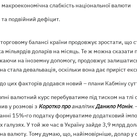
макроекономічна слабкість національної валюти
та подвійний дефіцит.
 торговому балансі країни продовжує зростати, що 
ка мільярдів доларів на місяць. Те ж можна сказати
жаючи на іноземну допомогу, продовжує залишатися 
на стала девальвація, оскільки вона дає приріст ек
до цих факторів додався новий – плани Кабміну сут
рпні валютний курс перебуватиме під тиском на тлі 
ив у розмові з
Коротко про
аналітик
Данило Монін
.
анні 15%-го податку формуватиме додатковий імпор
х галузях. У той же час в Україну зайде 3,9 млрд д
на валюту. Тому думаю, що, найімовірніше, долар у 