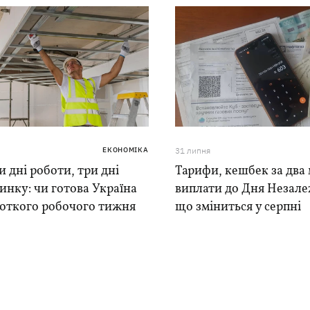
ЕКОНОМІКА
31 липня
 дні роботи, три дні
Тарифи, кешбек за два 
инку: чи готова Україна
виплати до Дня Незале
роткого робочого тижня
що зміниться у серпні