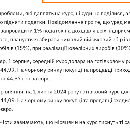
проблеми, які давлять на курс, нікуди не поділися, 
о підняти податки. Повідомлення про те, що уряд ма
запровадити 1% податок на дохід для всіх підприєм
ого, планується збирати чималий військовий збір із
білів (15%), при реалізації ювелірних виробів (30%)
ер, 1 серпня, середній курс долара на готівковому р
44,99. На чорному ринку покупці та продавці прихо
та 44,87 грн за євро.
рівняння: на 1 липня 2024 року готівковий
курс до
44,09. На чорному ринку покупці та продавці сходил
 євро.
істи зазначають, що місяцями на курс тиснуть ті с