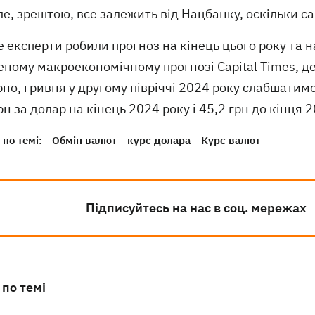
ле, зрештою, все залежить від Нацбанку, оскільки с
 експерти робили прогноз на кінець цього року та н
ному макроекономічному прогнозі Capital Times, де
но, гривня у другому півріччі 2024 року слабшатим
рн за долар на кінець 2024 року і 45,2 грн до кінця 
по темі:
Обмін валют
курс долара
Курс валют
Підписуйтесь на нас в соц. мережах
 по темі