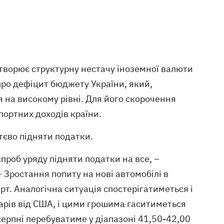
створює структурну нестачу іноземної валюти
 про дефіцит бюджету України, який,
на високому рівні. Для його скорочення
спортних доходів країни.
тєво підняти податки.
спроб уряду підняти податки на все, –
 – Зростання попиту на нові автомобілі в
т. Аналогічна ситуація спостерігатиметься і
оларів від США, і цими грошима гаситиметься
серпні перебуватиме у діапазоні 41,50-42,00