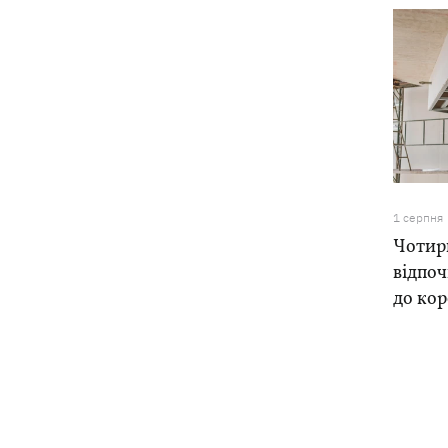
1 серпня
Чотири
відпоч
до ко