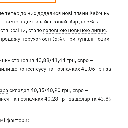
але тепер до них додалися нові плани Кабміну
є намір підняти військовий збір до 5%, а
ств країни, стало
головною новиною липня
.
 продажу нерухомості (5%), при купівлі нових
.
инку становив 40,88/41,44 грн, євро –
дили до консенсусу на позначках 41,06 грн за
лара
складав 40,35/40,90 грн, євро –
ися на позначках 40,28 грн за долар та 43,89
амі фактори: