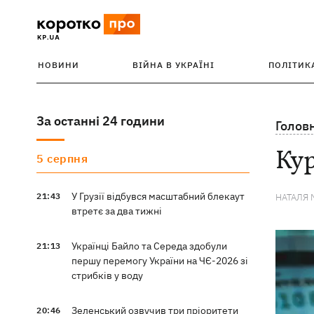
НОВИНИ
ВІЙНА В УКРАЇНІ
ПОЛІТИК
За останні 24 години
Голов
Кур
5 серпня
У Грузії відбувся масштабний блекаут
21:43
НАТАЛЯ 
втретє за два тижні
Українці Байло та Середа здобули
21:13
першу перемогу України на ЧЄ-2026 зі
стрибків у воду
Зеленський озвучив три пріоритети
20:46