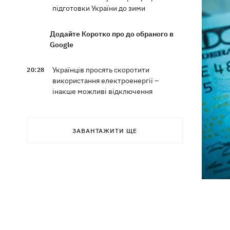
підготовки України до зими
Додайте Коротко про до обраного в
Google
Українців просять скоротити
20:28
використання електроенергії –
інакше можливі відключення
Тайський футболіст загинув від удару
19:50
блискавки просто на полі
ЗАВАНТАЖИТИ ЩЕ
Рада нацбезпеки затвердила План
19:47
стійкості Києва, - Клименко
Мудрик зіграв за "Челсі" – вперше за
19:19
615 днів
Погода в Україні 6 серпня – спека
18:53