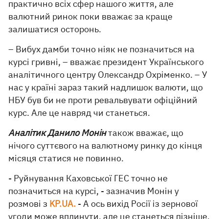
практично всіх сфер нашого життя, але
валютний ринок поки вважає за краще
залишатися осторонь.
– Вибух дамби точно ніяк не позначиться на
курсі гривні, – вважає президент Українського
аналітичного центру Олександр Охріменко. – У
нас у країні зараз такий надлишок валюти, що
НБУ був би не проти ревальвувати офіційний
курс. Але це навряд чи станеться.
Аналітик Данило Монін
також вважає, що
нічого суттєвого на валютному ринку до кінця
місяця статися не повинно.
- Руйнування Каховської ГЕС точно не
позначиться на курсі, - зазначив Монін у
розмові з
KP.UA.
- А ось вихід Росії із зернової
угоди може вплинути, але це станеться пізніше,