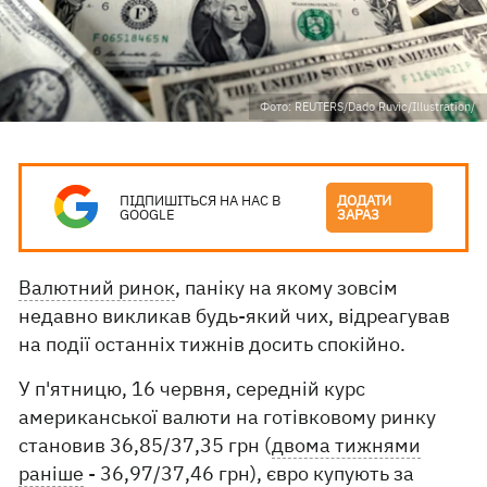
Фото: REUTERS/Dado Ruvic/Illustration/​
ПІДПИШІТЬСЯ НА НАС В
ДОДАТИ
GOOGLE
ЗАРАЗ
Валютний ринок
, паніку на якому зовсім
недавно викликав будь-який чих, відреагував
на події останніх тижнів досить спокійно.
У п'ятницю, 16 червня, середній курс
американської валюти на готівковому ринку
становив 36,85/37,35 грн (
двома тижнями
раніше
- 36,97/37,46 грн), євро купують за