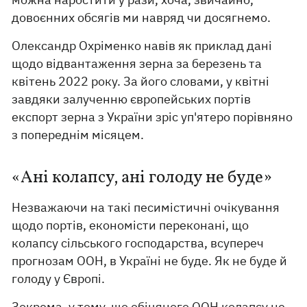
довоєнних обсягів ми навряд чи досягнемо.
Олександр Охріменко навів як приклад дані
щодо відвантаження зерна за березень та
квітень 2022 року. За його словами, у квітні
завдяки залученню європейських портів
експорт зерна з України зріс уп'ятеро порівняно
з попереднім місяцем.
«Ані колапсу, ані голоду не буде»
Незважаючи на такі песимістичні очікування
щодо портів, економісти переконані, що
колапсу сільського господарства, всупереч
прогнозам ООН, в Україні не буде. Як не буде й
голоду у Європі.
Зокрема, у тому, що обіцяного ООН колапсу не