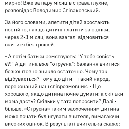
марно! Вже за пару місяців справа глухне, –
розповідає Володимир Співаковський.
За його словами, апетити дітей зростають
постійно, і якщо дитині платити за оцінки,
через 2-3 місяці вона взагалі відмовиться
вчитися без грошей.
- А потім батьки ремствують: "У тебе совість
є?!" А дитина вже "отруєна": бажання вчитися
безкоштовно зникло остаточно. Чому так
відбувається? Тому що діти – такий народ, –
переконаний наш співрозмовник. - Що
хорошого, якщо дитина почне думати: а скільки
мама дасть? Скільки у тата попросити? Далі -
більше. «Отруєна» таким заохоченням дитина
може почати булінгувати вчителя, вимагаючи
високих оцінок. В результаті вчителька скаже: