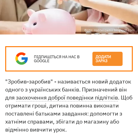
Фото: roditelizamir.blogspot.com
ПІДПИШІТЬСЯ НА НАС В
ДОДАТИ
GOOGLE
ЗАРАЗ
"Зробив-заробив" - називається новий додаток
одного з українських банків. Призначений він
для
заохочення доброї поведінки підлітків
. Щоб
отримати гроші, дитина повинна виконати
поставлені батьками завдання: допомогти з
хатніми справами, збігати до магазину або
відмінно вивчити урок.