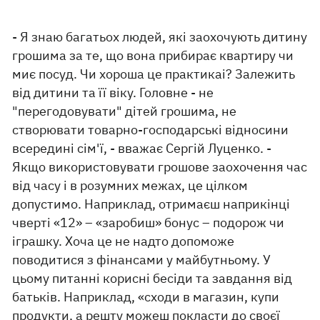
- Я знаю багатьох людей, які заохочують дитину
грошима за те, що вона прибирає квартиру чи
миє посуд. Чи хороша це практикаі? Залежить
від дитини та її віку. Головне - не
"перегодовувати" дітей грошима, не
створювати товарно-господарські відносини
всередині сім'ї, - вважає Сергій Луценко. -
Якщо використовувати грошове заохочення час
від часу і в розумних межах, це цілком
допустимо. Наприклад, отримаєш наприкінці
чверті «12» – «заробиш» бонус – подорож чи
іграшку. Хоча це не надто допоможе
поводитися з фінансами у майбутньому. У
цьому питанні корисні бесіди та завдання від
батьків. Наприклад, «сходи в магазин, купи
продукти, а решту можеш покласти до своєї