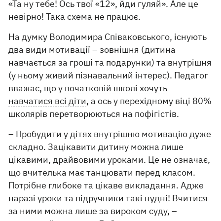
«Та ну тебе! Ось твої «12», йди гуляй». Але це
невірно! Така схема не працює.
На думку Володимира Співаковського, існують
два види мотивації – зовнішня (дитина
навчається за гроші та подарунки) та внутрішня
(у ньому живий пізнавальний інтерес). Педагог
вважає, що
у початковій школі хочуть
навчатися всі діти
, а ось у перехідному віці 80%
школярів перетворюються на пофігістів.
– Пробудити у дітях внутрішню мотивацію дуже
складно. Зацікавити дитину можна лише
цікавими, драйвовими уроками. Це не означає,
що вчителька має танцювати перед класом.
Потрібне глибоке та цікаве викладання. Адже
наразі уроки та підручники такі нудні! Вчитися
за ними можна лише за вироком суду, –