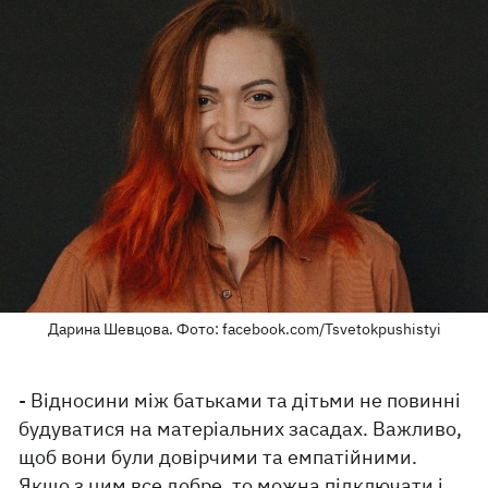
Дарина Шевцова. Фото: facebook.com/Tsvetokpushistyi
- Відносини між батьками та дітьми не повинні
будуватися на матеріальних засадах. Важливо,
щоб вони були довірчими та емпатійними.
Якщо з цим все добре, то можна підключати і