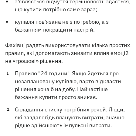
з'являється відчуття терміновості: здається,
що купити потрібно саме зараз;
купівля пов'язана не з потребою, а з
бажанням покращити настрій.
Фахівці радять використовувати кілька простих
правил, які допомагають знизити вплив емоцій
на «грошові» рішення.
Правило "24 години". Якщо йдеться про
незаплановану купівлю, варто відкласти
рішення хоча б на добу. Найчастіше
бажання купити просто зникає.
Складання списку потрібних речей. Люди,
які заздалегідь планують витрати, значно
рідше здійснюють імпульсні витрати.