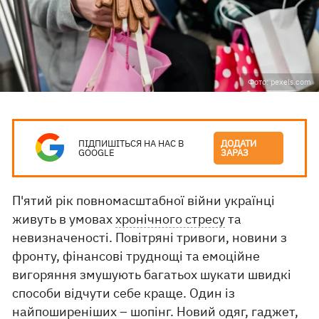
Фото: pexels.com
ПІДПИШІТЬСЯ НА НАС В
ДОДАТИ
GOOGLE
ЗАРАЗ
П'ятий рік повномасштабної війни українці
живуть в умовах
хронічного стресу
та
невизначеності. Повітряні тривоги, новини з
фронту, фінансові труднощі та емоційне
вигоряння змушують багатьох шукати швидкі
способи відчути себе краще. Один із
найпоширеніших – шопінг. Новий одяг, гаджет,