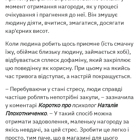
момент отримання нагороди, як у процесі
очікування і прагнення до неї. Він змушує
людину діяти, вчитися, змагатися, досягати
кар'єрних висот.
Коли людина робить щось приємне (їсть смачну
їжу, обіймає близьку людину, займається хобі),
відбувається сплеск дофаміну, який закріплює
цю поведінку як корисну. При цьому на якийсь
час тривога відступає, а настрій покращується.
– Перебуваючи у стані стресу, люди справді
частіше роблять непотрібні закупи, – зазначила
у коментарі
Коротко про
психолог
Наталія
Плохотниченко
. – У такий спосіб можна
отримати задоволення, маленьку нагороду за
якісь невдачі, за цей стрес. Зробити це легко і
просто, тим паче, що в магазині для цього