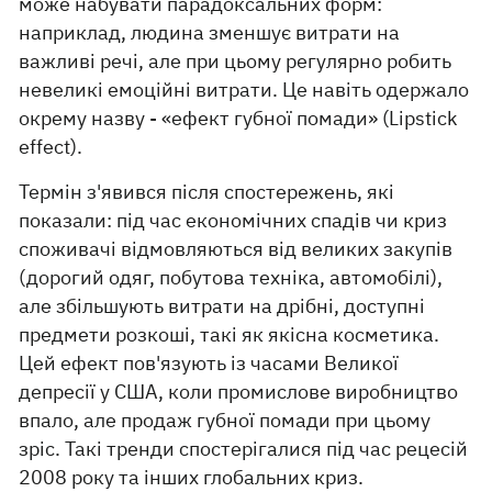
може набувати парадоксальних форм:
наприклад, людина зменшує витрати на
важливі речі, але при цьому регулярно робить
невеликі емоційні витрати. Це навіть одержало
окрему назву - «ефект губної помади» (Lipstick
effect).
Термін з'явився після спостережень, які
показали: під час економічних спадів чи криз
споживачі відмовляються від великих закупів
(дорогий одяг, побутова техніка, автомобілі),
але збільшують витрати на дрібні, доступні
предмети розкоші, такі як якісна косметика.
Цей ефект пов'язують із часами Великої
депресії у США, коли промислове виробництво
впало, але продаж губної помади при цьому
зріс. Такі тренди спостерігалися під час рецесій
2008 року та інших глобальних криз.