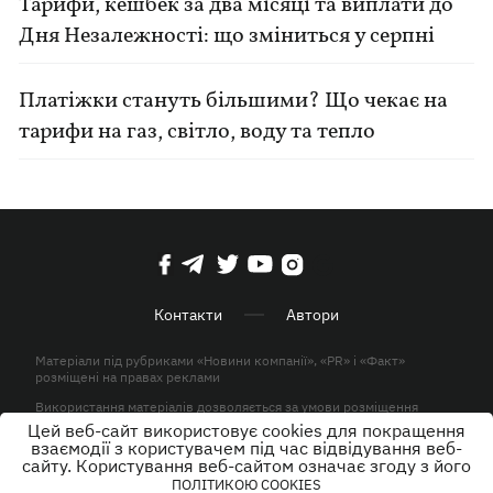
Тарифи, кешбек за два місяці та виплати до
Дня Незалежності: що зміниться у серпні
Платіжки стануть більшими? Що чекає на
тарифи на газ, світло, воду та тепло
Контакти
Автори
Матеріали під рубриками «Новини компанії», «PR» і «Факт»
розміщені на правах реклами
Використання матеріалів дозволяється за умови розміщення
активного гіперпосилання на KP.UA в першому абзаці.
Цей веб-сайт використовує cookies для покращення
взаємодії з користувачем під час відвідування веб-
© ТОВ «ЮЛАВ МЕДІА» 2026. Всі права захищені.
сайту. Користування веб-сайтом означає згоду з його
ПОЛІТИКОЮ COOKIES