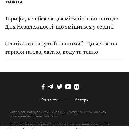
тижня
Тарифи, кешбек за два місяці та виплати до
Дня Незалежності: що зміниться у серпні
Платіжки стануть більшими? Що чекає на
тарифи на газ, світло, воду та тепло
Контакти
Автори
Матеріали під рубриками «Новини компанії», «PR» і «Факт»
розміщені на правах реклами
Використання матеріалів дозволяється за умови розміщення
активного гіперпосилання на KP.UA в першому абзаці.