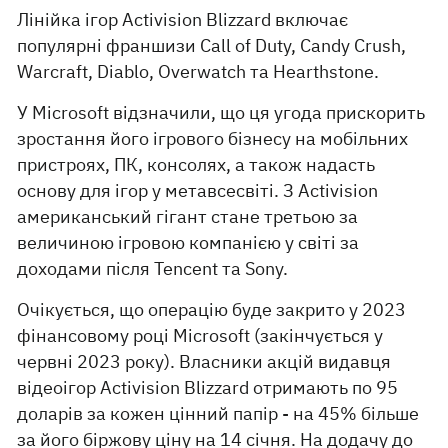
Лінійка ігор Activision Blizzard включає
популярні франшизи Call of Duty, Candy Crush,
Warcraft, Diablo, Overwatch та Hearthstone.
У Microsoft відзначили, що ця угода прискорить
зростання його ігрового бізнесу на мобільних
пристроях, ПК, консолях, а також надасть
основу для ігор у метавсесвіті. З Activision
американський гігант стане третьою за
величиною ігровою компанією у світі за
доходами після Tencent та Sony.
Очікується, що операцію буде закрито у 2023
фінансовому році Microsoft (закінчується у
червні 2023 року). Власники акцій видавця
відеоігор Activision Blizzard отримають по 95
доларів за кожен цінний папір - на 45% більше
за його біржову ціну на 14 січня. На додачу до