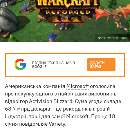
Фото: warcraft.com
ПІДПИШІТЬСЯ НА НАС В
ДОДАТИ
GOOGLE
ЗАРАЗ
Американська компанія
Microsoft
оголосила
про покупку одного з найбільших виробників
відеоігор Activision Blizzard. Сума угоди складе
68.7 млрд доларів – це рекорд як в ігровій
індустрії, так і для самої Microsoft. Про це 18
січня повідомляє
Variety
.