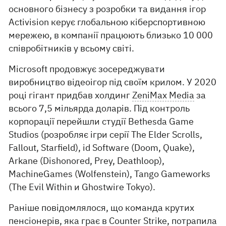
основного бізнесу з розробки та видання ігор
Activision керує глобальною кіберспортивною
мережею, в компанії працюють близько 10 000
співробітників у всьому світі.
Microsoft продовжує зосереджувати
виробництво відеоігор під своїм крилом. У 2020
році гігант придбав холдинг
ZeniMax Media
за
всього 7,5 мільярда доларів. Під контроль
корпорації перейшли студії Bethesda Game
Studios (розробляє ігри серії The Elder Scrolls,
Fallout, Starfield), id Software (Doom, Quake),
Arkane (Dishonored, Prey, Deathloop),
MachineGames (Wolfenstein), Tango Gameworks
(The Evil Within и Ghostwire Tokyo).
Раніше повідомлялося, що команда крутих
пенсіонерів, яка грає в
Counter Strike
, потрапила