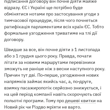
підписання договору він почне діяти майже
відразу. ЄС і Україні ще потрібно буде
обмінятися нотами про застосування угоди з
тимчасової процедури, після чого почнеться
ратифікація парламентами всіх країн ЄС. Тобто
формальне узгодження триватиме на тлі дії
договору.
Швидше за все, він почне діяти з 1 листопада
або з 1 грудня цього року. Правда, почати
літати за новими маршрутами перевізники
зможуть не раніше ніж з весни наступного року.
Причин тут дві. По-перше, узгодження нових
напрямків займає якийсь час, а, по-друге,
взимку пасажиропотік серйозно знижується, і
на цей період компанії навіть скорочують свої
польотні програми. Тому про
дешеві квитки
на
Новий рік чи Різдво мріяти не варто.