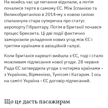
На якийсь час це питання відклали, а потім
почалися тертя в самому ЄС. Між Іспанією та
Великобританією в 2014-му з новою силою
спалахнула стара суперечка про статус
аеропорту Гібралтару. Потім в Британії почався
процес Брекзита. Ці дві події фактично
заморозили укладення нових угод між ЄС і
третіми країнами в авіаційній галузі.
Коли Британія нарешті вийшла з ЄС, тоді і стало
можливим підписання нової угоди. 28 червня
Рада ЄС затвердила угоди з чотирма країнами -
з Україною, Вірменією, Тунісом і Катаром. І ось
на саміті Україна - ЄС договір підписаний.
Що це дасть пасажирам