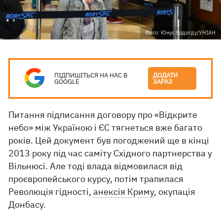
Фото: Юнус Ердогду/УНІАН
ПІДПИШІТЬСЯ НА НАС В
ДОДАТИ
GOOGLE
ЗАРАЗ
Питання підписання договору про «Відкрите
небо» між Україною і ЄС тягнеться вже багато
років. Цей документ був погоджений ще в кінці
2013 року під час саміту Східного партнерства у
Вільнюсі. Але тоді влада відмовилася від
проєвропейського курсу, потім трапилася
Революція гідності,
анексія Криму
, окупація
Донбасу.