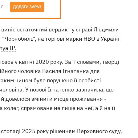
LE
ДОДАТИ ЗАРАЗ
 виніс остаточний вердикт у справі
Людмили
і "Чорнобиль", на торгові марки HBO в Україні
ya ІР.
в у ​​квітні 2020 року. За її словами, творці
окійного чоловіка Василя Ігнатенка для
аким чином було порушено її особисті
чоловіка. У позові Ігнатенко зазначила, що
ж їй довелося змінити місце проживання -
колег, спрямоване не лише на неї, а й на її
листопаді 2025 року рішенням Верховного суду,