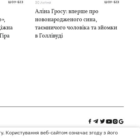
ШОУ-БІЗ
30 липня
ШОУ-БІЗ
Аліна Гросу: вперше про
»,
новонародженого сина,
діжна
таємничого чоловіка та зйомки
Гіра
в Голлівуді
ту. Користування веб-сайтом означає згоду з його