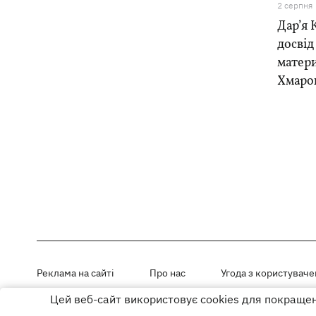
2 серпня
Дар’я 
досвід
матер
Хмарою
Реклама на сайті
Про нас
Угода з користувач
Цей веб-сайт використовує cookies для покращенн
Матеріали під рубриками «Новини компанії», «PR» і «Факт» розміщен