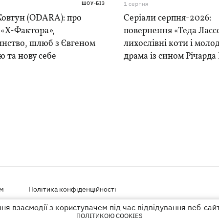
ШОУ-БІЗ
1 серпня
Ковтун (ODARA): про
Серіали серпня-2026:
 «Х-Фактора»,
повернення «Теда Лассо
инство, шлюб з Євгеном
лихослівні коти і моло
 та нову себе
драма із сином Річарда 
ем
Політика конфіденційності
я взаємодії з користувачем під час відвідування веб-сай
і на правах реклами
ПОЛІТИКОЮ COOKIES