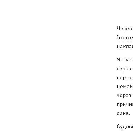
Через 
Ігнат
накла
Як заз
серіал
персон
немайн
через 
причин
сина.
Судови