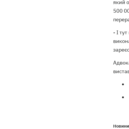
який о
500 00
перер
- І ту
викон
зареєс
Адвока
вистав
Новини 