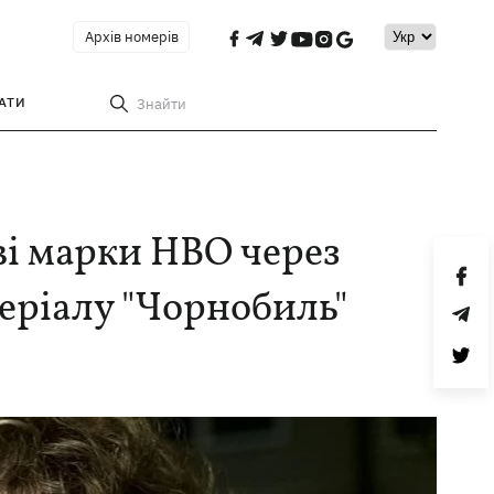
Архів номерів
АТИ
Знайти
ві марки HBO через
серіалу "Чорнобиль"