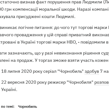
статочно визнав факт порушення прав Людмили (Люсі
0 грн компенсації моральної шкоди. Наразі компан
ахувала присуджені кошти Людмилі.
т виникає логічне питання: до чого тут торгові марк
авчого провадження у цій справі приватний викона
тровані в Україні торгові марки HBO, - повідомили в
ти зазначають, що у разі невиконання рішення суду
лені на продаж. У торгах зможе взяти участь кожен
18 липня 2020 року серіал "Чорнобиль"
здобув
7 на
22 вересня 2020 року режисер "Чорнобиля"
розпов
Україні.
по темі:
Чорнобиль