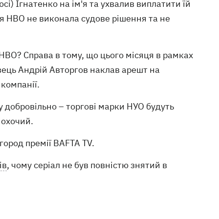
) Ігнатенко на ім'я та ухвалив виплатити їй
ія HBO не виконала судове рішення та не
и HBO? Справа в тому, що цього місяця в рамках
вець Андрій Авторгов наклав арешт на
 компанії.
 добровільно – торгові марки НУО будуть
 охочий.
город премії BAFTA TV.
ів
, чому серіал не був повністю знятий в