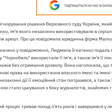
ПІДПИШІТЬСЯ НА НАС В GOOG
ігнорування рішення Верховного суду України, який
енко
, ім'я якого незаконно використовували в серіал
ли арешт. Про це повідомила юридична фірма
Mamun
начено у повідомленні, Людмила Ігнатенко подала позо
у "Чорнобиль" використали її ім'я, а також ім'я її п
ажів без отримання дозволу. Вона наголосила, що т
ові права на використання власного імені та імені 
незаконні дії її емоційний стан погіршився, а тако
ою стало цькування з боку журналістів, знайомих та 
й процес тривав понад п'ять років і завершився у 