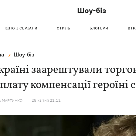
Шоу-біз
КІНО І СЕРІАЛИ
СТИЛЬ
БЛОГЕРИ
ВТР
на
Шоу-біз
країні заарештували торго
плату компенсації героїні 
28 квiтня 21:11
А МАРТИНКО