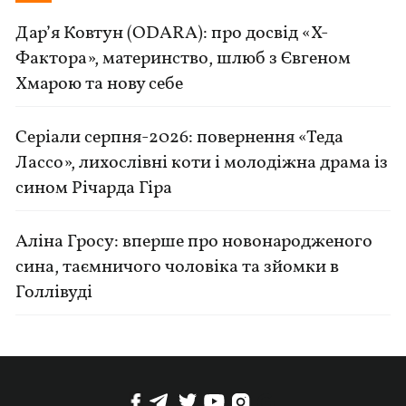
Дар’я Ковтун (ODARA): про досвід «Х-
Фактора», материнство, шлюб з Євгеном
Хмарою та нову себе
Серіали серпня-2026: повернення «Теда
Лассо», лихослівні коти і молодіжна драма із
сином Річарда Гіра
Аліна Гросу: вперше про новонародженого
сина, таємничого чоловіка та зйомки в
Голлівуді