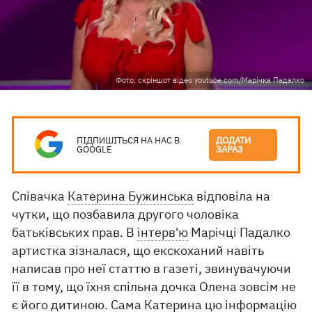
Фото: скріншот відео youtube.com/Марічка Падалко
ПІДПИШІТЬСЯ НА НАС В
ДОДАТИ
GOOGLE
ЗАРАЗ
Співачка
Катерина Бужинська
відповіла на
чутки, що позбавила другого чоловіка
батьківських прав. В
інтерв'ю
Марічці Падалко
артистка зізналася, що екскоханий навіть
написав про неї статтю в газеті, звинувачуючи
її в тому, що їхня спільна дочка Олена зовсім не
є його дитиною. Сама Катерина цю інформацію